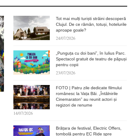
Tot mai mulți turiști străini descoperă
Clujul. De ce rămân, totuși, hotelurile
aproape goale?
24/07/2026
„Punguța cu doi bani”, în Iulius Parc.
Spectacol gratuit de teatru de păpuși
pentru copii
23/07/2026
FOTO | Patru zile dedicate filmului
românesc la Vața Băi. „Întâlnirile
Cinemaraton” au reunit actori și
regizori de renume
14/07/2026
Brățara de festival, Electric Offers,
tombolă pentru EC Ride spre