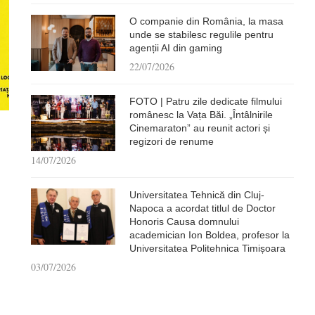
O companie din România, la masa
unde se stabilesc regulile pentru
agenții AI din gaming
22/07/2026
FOTO | Patru zile dedicate filmului
românesc la Vața Băi. „Întâlnirile
Cinemaraton” au reunit actori și
regizori de renume
14/07/2026
Universitatea Tehnică din Cluj-
Napoca a acordat titlul de Doctor
Honoris Causa domnului
academician Ion Boldea, profesor la
Universitatea Politehnica Timișoara
03/07/2026