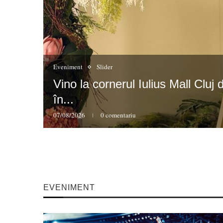
Eveniment
Slider
Vino la cornerul Iulius Mall Clu
Gilău pe
în...
07/08/2026
0 comentariu
EVENIMENT