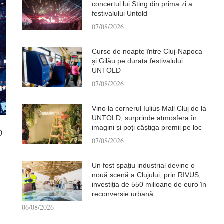
concertul lui Sting din prima zi a
festivalului Untold
07/08/2026
Curse de noapte între Cluj-Napoca
și Gilău pe durata festivalului
UNTOLD
07/08/2026
Vino la cornerul Iulius Mall Cluj de la
UNTOLD, surprinde atmosfera în
imagini și poți câștiga premii pe loc
0
07/08/2026
Un fost spațiu industrial devine o
nouă scenă a Clujului, prin RIVUS,
investiția de 550 milioane de euro în
reconversie urbană
06/08/2026