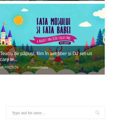
Eveniment
Imagin
Teatru de păpuși, film în aer liber și DJ set-uri
Arena 
care te...
06/08/2026
0 comentariu
07/08/2026