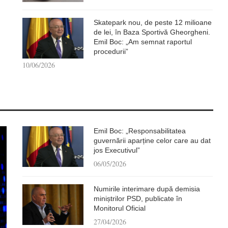
Skatepark nou, de peste 12 milioane
de lei, în Baza Sportivă Gheorgheni.
Emil Boc: „Am semnat raportul
procedurii”
10/06/2026
Emil Boc: „Responsabilitatea
guvernării aparține celor care au dat
jos Executivul”
06/05/2026
Numirile interimare după demisia
miniștrilor PSD, publicate în
Monitorul Oficial
27/04/2026