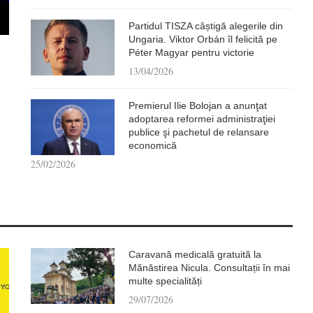
Partidul TISZA câștigă alegerile din
Ungaria. Viktor Orbán îl felicită pe
Péter Magyar pentru victorie
13/04/2026
Premierul Ilie Bolojan a anunţat
adoptarea reformei administraţiei
publice şi pachetul de relansare
economică
25/02/2026
Caravană medicală gratuită la
Mănăstirea Nicula. Consultații în mai
multe specialități
29/07/2026