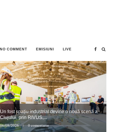
NO COMMENT
EMISIUNI
LIVE
Un fost spațiu industrial devine o nouă scenă a
Clujului, prin RIVUS,...
06/08/2026
0 comentariu