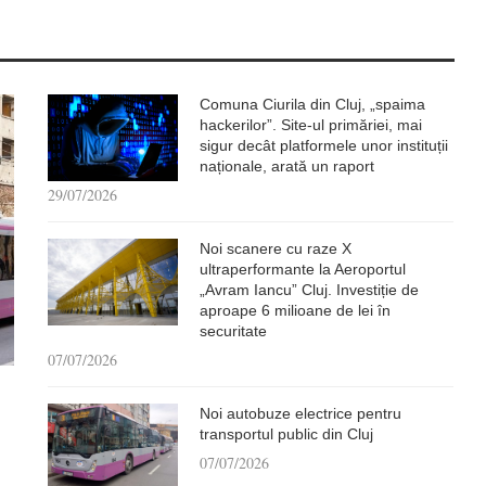
Comuna Ciurila din Cluj, „spaima
hackerilor”. Site-ul primăriei, mai
sigur decât platformele unor instituții
naționale, arată un raport
29/07/2026
Noi scanere cu raze X
ultraperformante la Aeroportul
„Avram Iancu” Cluj. Investiție de
aproape 6 milioane de lei în
securitate
07/07/2026
Noi autobuze electrice pentru
transportul public din Cluj
07/07/2026