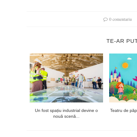
0 comentariu
TE-AR PU
 proiectul
Un fost spațiu industrial devine o
Teatru de păpuș
ept...
nouă scenă...