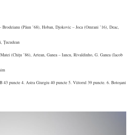
 – Brodeianu (Păun ’68), Hoban, Djokovic – Joca (Omrani ’16), Deac,
i, Țucudean
Matei (Chițu ’86), Artean, Ganea – Iancu, Rivaldinho, G. Ganea (Iacob
him
 43 puncte 4. Astra Giurgiu 40 puncte 5. Viitorul 39 puncte. 6. Botoșani