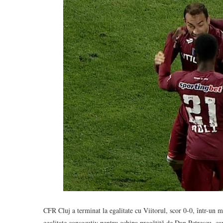
CFR Cluj a terminat la egalitate cu Viitorul, scor 0-0, într-un me
egalitate consecutiv pentru echipa pregătită de Dan Petrescu, ca