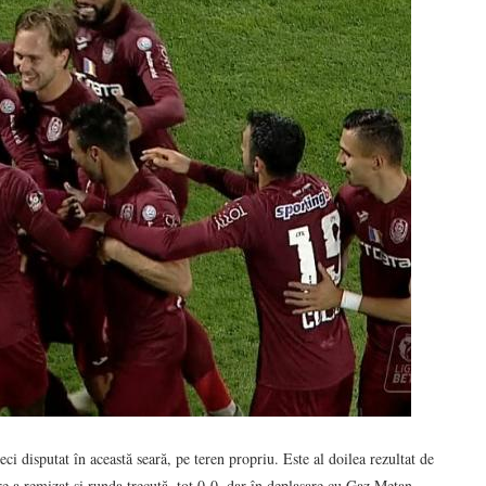
ci disputat în această seară, pe teren propriu. Este al doilea rezultat de
re a remizat și runda trecută, tot 0-0, dar în deplasare cu Gaz Metan