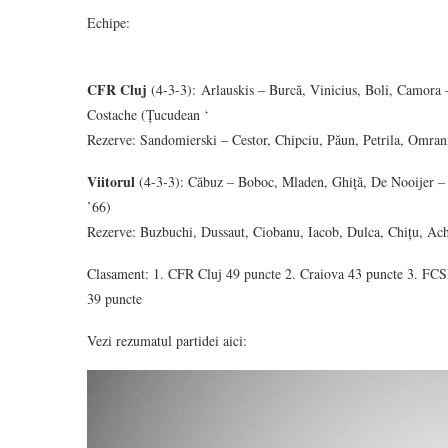
Echipe:
CFR Cluj
(4-3-3): Arlauskis – Burcă, Vinicius, Boli, Camora
Costache (Țucudean ‘
Rezerve: Sandomierski – Cestor, Chipciu, Păun, Petrila, Omran
Viitorul
(4-3-3): Căbuz – Boboc, Mladen, Ghiță, De Nooijer – 
’66)
Rezerve: Buzbuchi, Dussaut, Ciobanu, Iacob, Dulca, Chițu, Ac
Clasament: 1. CFR Cluj 49 puncte 2. Craiova 43 puncte 3. FCSB
39 puncte
Vezi rezumatul partidei aici: