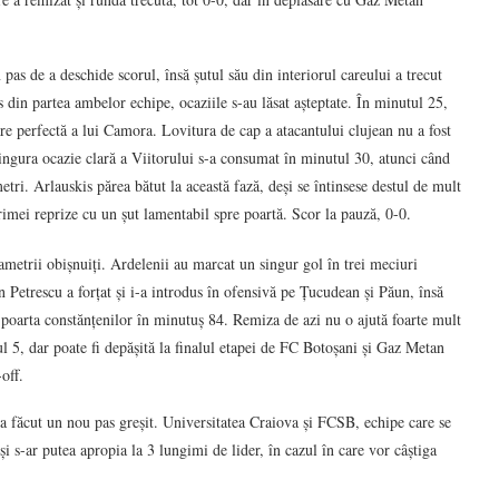
pas de a deschide scorul, însă șutul său din interiorul careului a trecut
 din partea ambelor echipe, ocaziile s-au lăsat așteptate. În minutul 25,
re perfectă a lui Camora. Lovitura de cap a atacantului clujean nu a fost
ingura ocazie clară a Viitorului s-a consumat în minutul 30, atunci când
tri. Arlauskis părea bătut la această fază, deși se întinsese destul de mult
rimei reprize cu un șut lamentabil spre poartă. Scor la pauză, 0-0.
ametrii obișnuiți. Ardelenii au marcat un singur gol în trei meciuri
n Petrescu a forțat și i-a introdus în ofensivă pe Țucudean și Păun, însă
e poarta constănțenilor în minutuș 84. Remiza de azi nu o ajută foarte mult
l 5, dar poate fi depășită la finalul etapei de FC Botoșani și Gaz Metan
off.
a făcut un nou pas greșit. Universitatea Craiova și FCSB, echipe care se
i s-ar putea apropia la 3 lungimi de lider, în cazul în care vor câștiga