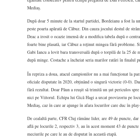
Mediaș.
După doar 5 minute de la startul partidei, Bordeianu a fost la un 
peste poarta apărată de Căbuz. Din cauza jocului destul de strâns
Deac a irosit o ocazie imensă de a modifica tabela după o centra
foarte bine plasată, iar Căbuz a reținut mingea fără probleme. S
Gabi Iancu a lovit bara transversală după o torpilă de la 25 de me
după minge. Costache a încheiat seria marilor ratări în finalul p
În repriza a doua, atacul campionilor nu a mai funcționat la par
oficiale disputate în 2020, obținând o singură victorie (0-0). Da
fără rezultat. Doar Păun a reușit să trimită un șut periculos spr
nici pe Viitorul. Echipa lui Gică Hagi a urcat provizoriu pe locu
Mediaș, caz în care ar ajunge în afara locurilor care duc în play-
De cealaltă parte, CFR Cluj rămâne lider, are 49 de puncte, dar 
află pe locurile 2, respectiv 3, au în acest moment 43 de puncte ș
meciurile pe care le au de disputat în această etapă.