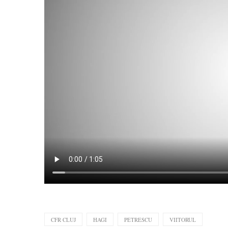
CFR CLUJ
HAGI
PETRESCU
VIITORUL