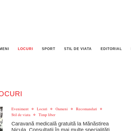
MENI
LOCURI
SPORT
STIL DE VIATA
EDITORIAL
OCURI
Eveniment
Locuri
Oameni
Recomandari
Stil de viata
Timp liber
Caravană medicală gratuită la Mănăstirea
Nicula. Consultații în mai multe specialități