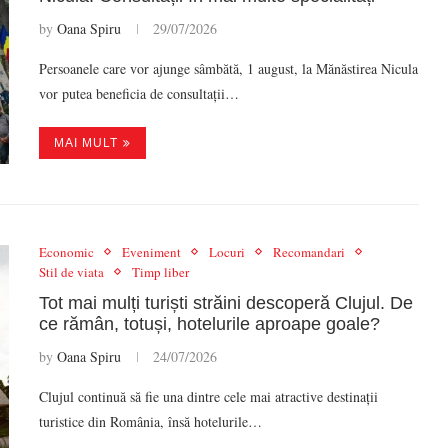
by
Oana Spiru
29/07/2026
Persoanele care vor ajunge sâmbătă, 1 august, la Mănăstirea Nicula
vor putea beneficia de consultații…
MAI MULT
Economic
Eveniment
Locuri
Recomandari
Stil de viata
Timp liber
Tot mai mulți turiști străini descoperă Clujul. De
ce rămân, totuși, hotelurile aproape goale?
by
Oana Spiru
24/07/2026
Clujul continuă să fie una dintre cele mai atractive destinații
turistice din România, însă hotelurile…