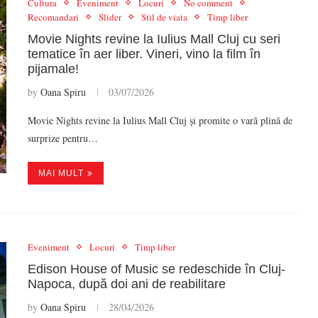
Cultura
Eveniment
Locuri
No comment
Recomandari
Slider
Stil de viata
Timp liber
Movie Nights revine la Iulius Mall Cluj cu seri
tematice în aer liber. Vineri, vino la film în
pijamale!
by
Oana Spiru
03/07/2026
Movie Nights revine la Iulius Mall Cluj și promite o vară plină de
surprize pentru…
MAI MULT
Eveniment
Locuri
Timp liber
Edison House of Music se redeschide în Cluj-
Napoca, după doi ani de reabilitare
by
Oana Spiru
28/04/2026