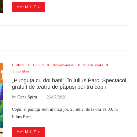
MAI MULT
Cultura
Locuri
Recomandari
Stil de viata
Timp liber
„Punguța cu doi bani”, în Iulius Parc. Spectacol
gratuit de teatru de păpuși pentru copii
by
Oana Spiru
23/07/2026
Copiii și părinții sunt invitați joi, 23 iulie, de la ora 18:00, în
Iulius Parc,…
MAI MULT