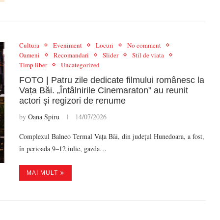
Cultura
Eveniment
Locuri
No comment
Oameni
Recomandari
Slider
Stil de viata
Timp liber
Uncategorized
FOTO | Patru zile dedicate filmului românesc la
Vața Băi. „Întâlnirile Cinemaraton” au reunit
actori și regizori de renume
by
Oana Spiru
14/07/2026
Complexul Balneo Termal Vața Băi, din județul Hunedoara, a fost,
în perioada 9–12 iulie, gazda…
MAI MULT