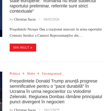
state europene:” România nu este subiectul
raportului preliminar, referirile sunt strict
contextuale”
by
Christian Suciu
04/02/2026
Preşedintele Nicuşor Dan a reacționat miercuri în urma raportului
Comisiei Juridice a Camerei Reprezentanților din…
MAI MULT
Politica
Slider
Uncategorized
Președintele Donald Trump anunță progrese
semnificative pentru o ”pace durabilă” în
Ucraina în urma negocierilor cu Volodimir
Zelenski. Regiunea Donbas rămâne principalul
punct divergent în negocieri
by
Christian Suciu
29/12/2025