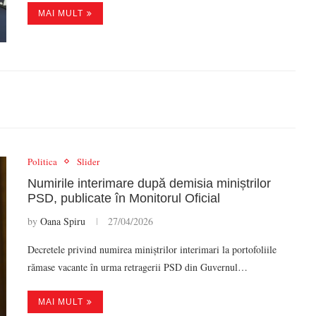
MAI MULT
Politica
Slider
Numirile interimare după demisia miniștrilor
PSD, publicate în Monitorul Oficial
by
Oana Spiru
27/04/2026
Decretele privind numirea miniștrilor interimari la portofoliile
rămase vacante în urma retragerii PSD din Guvernul…
MAI MULT