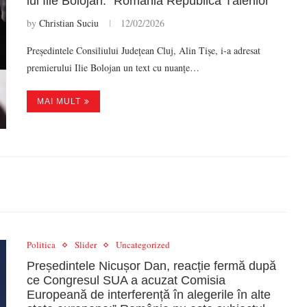
lui Ilie Bolojan:” România Republica Tăierilor”
by
Christian Suciu
12/02/2026
Președintele Consiliului Județean Cluj, Alin Tișe, i-a adresat
premierului Ilie Bolojan un text cu nuanțe…
MAI MULT
Politica
Slider
Uncategorized
Președintele Nicușor Dan, reacție fermă după
ce Congresul SUA a acuzat Comisia
Europeană de interferență în alegerile în alte