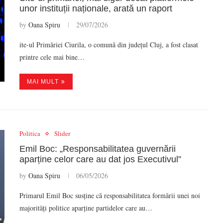
unor instituții naționale, arată un raport
by
Oana Spiru
29/07/2026
ite-ul Primăriei Ciurila, o comună din județul Cluj, a fost clasat
printre cele mai bine…
MAI MULT
Politica
Slider
Emil Boc: „Responsabilitatea guvernării
aparține celor care au dat jos Executivul”
by
Oana Spiru
06/05/2026
Primarul Emil Boc susține că responsabilitatea formării unei noi
majorități politice aparține partidelor care au…