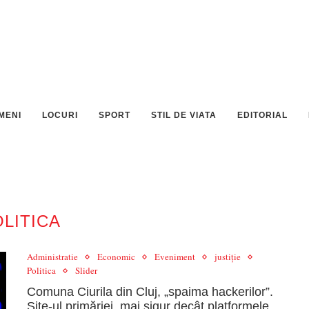
MENI
LOCURI
SPORT
STIL DE VIATA
EDITORIAL
LITICA
Administratie
Economic
Eveniment
justiție
Politica
Slider
Comuna Ciurila din Cluj, „spaima hackerilor”.
Site-ul primăriei, mai sigur decât platformele