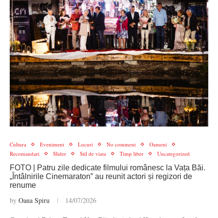
Cultura
Eveniment
Locuri
No comment
Oameni
Recomandari
Slider
Stil de viata
Timp liber
Uncategorized
FOTO | Patru zile dedicate filmului românesc la Vața Băi.
„Întâlnirile Cinemaraton” au reunit actori și regizori de
renume
by
Oana Spiru
14/07/2026