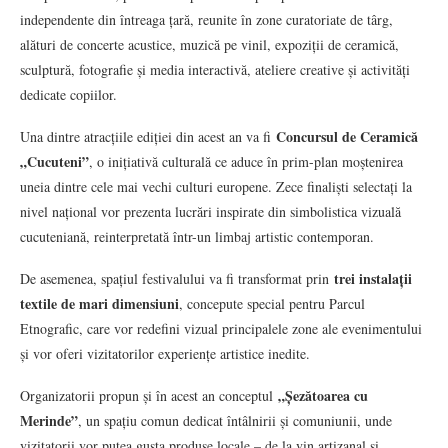
independente din întreaga țară, reunite în zone curatoriate de târg,
alături de concerte acustice, muzică pe vinil, expoziții de ceramică,
sculptură, fotografie și media interactivă, ateliere creative și activități
dedicate copiilor.
Concursul de Ceramică
Una dintre atracțiile ediției din acest an va fi
„Cucuteni”
, o inițiativă culturală ce aduce în prim-plan moștenirea
uneia dintre cele mai vechi culturi europene. Zece finaliști selectați la
nivel național vor prezenta lucrări inspirate din simbolistica vizuală
cucuteniană, reinterpretată într-un limbaj artistic contemporan.
trei instalații
De asemenea, spațiul festivalului va fi transformat prin
textile de mari dimensiuni
, concepute special pentru Parcul
Etnografic, care vor redefini vizual principalele zone ale evenimentului
și vor oferi vizitatorilor experiențe artistice inedite.
„Șezătoarea cu
Organizatorii propun și în acest an conceptul
Merinde”
, un spațiu comun dedicat întâlnirii și comuniunii, unde
vizitatorii vor putea gusta produse locale – de la vin artizanal și