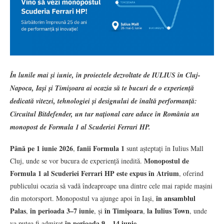
În lunile mai și iunie, în proiectele dezvoltate de IULIUS în Cluj-
Napoca, Iași și Timișoara ai ocazia să te bucuri de o experiență
dedicată vitezei, tehnologiei și designului de înaltă performanță:
Circuitul Bitdefender, un tur național care aduce în România un
monopost de Formula 1 al Scuderiei Ferrari HP.
Până pe 1 iunie 2026
fanii Formula 1
,
sunt așteptați în Iulius Mall
Monopostul de
Cluj, unde se vor bucura de experiență inedită.
Formula 1 al Scuderiei Ferrari HP este expus în Atrium
, oferind
publicului ocazia să vadă îndeaproape una dintre cele mai rapide mașini
în ansamblul
din motorsport. Monopostul va ajunge apoi în Iași,
Palas
în perioada 3–7 iunie
în Timișoara
la Iulius Town
,
, și
,
, unde
în perioada 9 – 14 iunie
va putea fi admirat
.