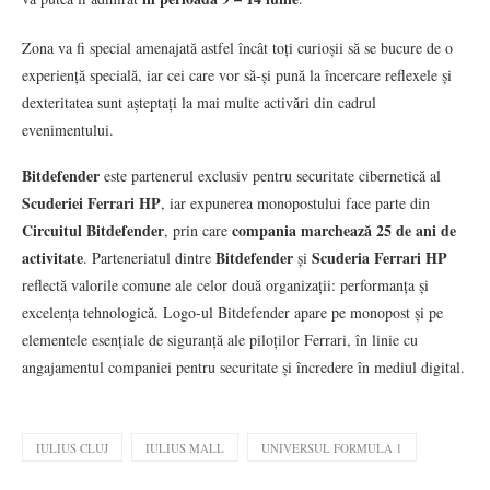
Zona va fi special amenajată astfel încât toți curioșii să se bucure de o
experiență specială, iar cei care vor să-și pună la încercare reflexele și
dexteritatea sunt așteptați la mai multe activări din cadrul
evenimentului.
Bitdefender
este partenerul exclusiv pentru securitate cibernetică al
Scuderiei Ferrari HP
, iar expunerea monopostului face parte din
Circuitul Bitdefender
compania marchează 25 de ani de
, prin care
activitate
Bitdefender
Scuderia Ferrari HP
. Parteneriatul dintre
și
reflectă valorile comune ale celor două organizații: performanța și
excelența tehnologică. Logo-ul Bitdefender apare pe monopost și pe
elementele esențiale de siguranță ale piloților Ferrari, în linie cu
angajamentul companiei pentru securitate și încredere în mediul digital.
IULIUS CLUJ
IULIUS MALL
UNIVERSUL FORMULA 1