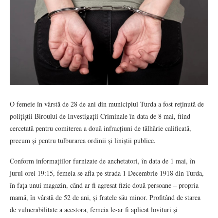
O femeie în vârstă de 28 de ani din municipiul Turda a fost reținută de
polițiștii Biroului de Investigații Criminale în data de 8 mai, fiind
cercetată pentru comiterea a două infracțiuni de tâlhărie calificată,
precum și pentru tulburarea ordinii și liniștii publice.
Conform informațiilor furnizate de anchetatori, în data de 1 mai, în
jurul orei 19:15, femeia se afla pe strada 1 Decembrie 1918 din Turda,
în fața unui magazin, când ar fi agresat fizic două persoane – propria
mamă, în vârstă de 52 de ani, și fratele său minor. Profitând de starea
de vulnerabilitate a acestora, femeia le-ar fi aplicat lovituri și