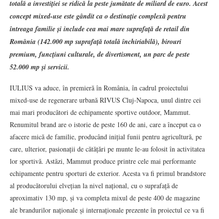
totală a investiției se ridică la peste jumătate de miliard de euro. Acest
concept mixed-use este gândit ca o destinație complexă pentru
întreaga familie și include cea mai mare suprafață de retail din
România (142.000 mp suprafață totală închiriabilă), birouri
premium, funcțiuni culturale, de divertisment, un parc de peste
52.000 mp și servicii.
IULIUS va aduce, în premieră în România, în cadrul proiectului
mixed-use de regenerare urbană RIVUS Cluj-Napoca, unul dintre cei
mai mari producători de echipamente sportive outdoor, Mammut.
Renumitul brand are o istorie de peste 160 de ani, care a început ca o
afacere mică de familie, producând inițial funii pentru agricultură, pe
care, ulterior, pasionații de cătățări pe munte le-au folosit în activitatea
lor sportivă. Astăzi, Mammut produce printre cele mai performante
echipamente pentru sporturi de exterior. Acesta va fi primul brandstore
al producătorului elvețian la nivel național, cu o suprafață de
aproximativ 130 mp, și va completa mixul de peste 400 de magazine
ale brandurilor naționale și internaționale prezente în proiectul ce va fi