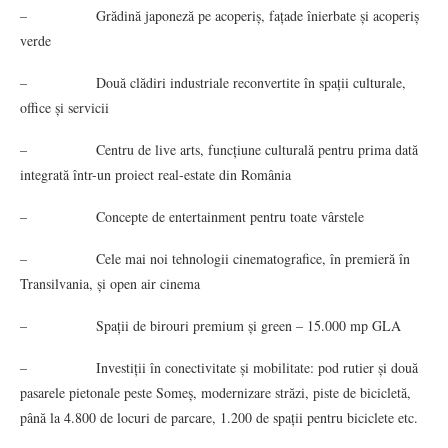
– Grădină japoneză pe acoperiș, fațade înierbate și acoperiș
verde
– Două clădiri industriale reconvertite în spații culturale,
office și servicii
– Centru de live arts, funcțiune culturală pentru prima dată
integrată într-un proiect real-estate din România
– Concepte de entertainment pentru toate vârstele
– Cele mai noi tehnologii cinematografice, în premieră în
Transilvania, și open air cinema
– Spații de birouri premium și green – 15.000 mp GLA
– Investiții în conectivitate și mobilitate: pod rutier și două
pasarele pietonale peste Someș, modernizare străzi, piste de bicicletă,
până la 4.800 de locuri de parcare, 1.200 de spații pentru biciclete etc.