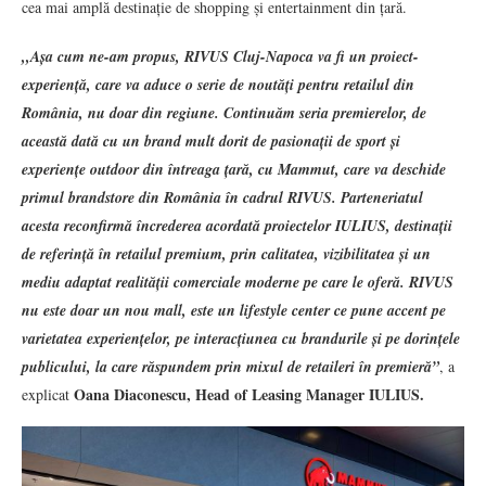
cea mai amplă destinație de shopping și entertainment din țară.
,,Așa cum ne-am propus, RIVUS Cluj-Napoca va fi un proiect-
experiență, care va aduce o serie de noutăți pentru retailul din
România, nu doar din regiune. Continuăm seria premierelor, de
această dată cu un brand mult dorit de pasionații de sport și
experiențe outdoor din întreaga țară, cu Mammut, care va deschide
primul brandstore din România în cadrul RIVUS. Parteneriatul
acesta reconfirmă încrederea acordată proiectelor IULIUS, destinații
de referință în retailul premium, prin calitatea, vizibilitatea și un
mediu adaptat realității comerciale moderne pe care le oferă. RIVUS
nu este doar un nou mall, este un lifestyle center ce pune accent pe
varietatea experiențelor, pe interacțiunea cu brandurile și pe dorințele
publicului, la care răspundem prin mixul de retaileri în premieră”
, a
Oana Diaconescu, Head of Leasing Manager IULIUS.
explicat