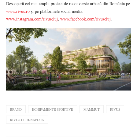
Descoperă cel mai amplu proiect de reconversie urbană din România pe
www.rivus.ro
și pe platformele social media:
www.instagram.com/rivuscluj
,
www.facebook.com/rivuscluj
.
BRAND
ECHIPAMENTE SPORTIVE
MAMMUT
RIVUS
RIVUS CLUJ-NAPOCA