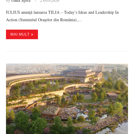
by
Oana Spiru
23/03/2026
IULIUS anunță lansarea TILIA – Today’s Ideas and Leadership In
Action (Summitul Orașelor din România),…
MAI MULT