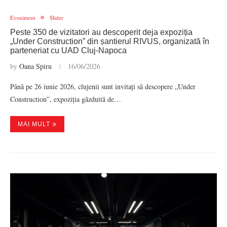
Eveniment
Slider
Peste 350 de vizitatori au descoperit deja expoziția
„Under Construction” din șantierul RIVUS, organizată în
parteneriat cu UAD Cluj-Napoca
by
Oana Spiru
16/06/2026
Până pe 26 iunie 2026, clujenii sunt invitați să descopere „Under
Construction”, expoziția găzduită de…
MAI MULT