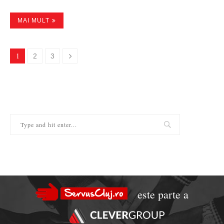
MAI MULT
1
2
3
este parte a