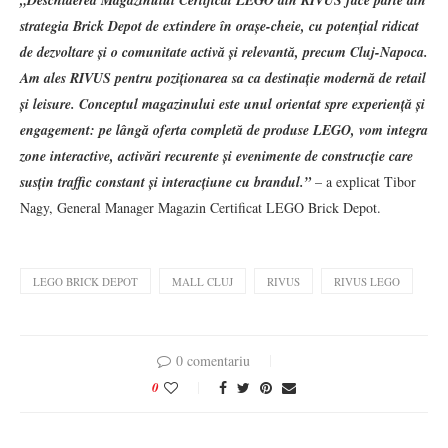
„Deschiderea Magazinului Certificat LEGO din RIVUS face parte din
strategia Brick Depot de extindere în orașe-cheie, cu potențial ridicat
de dezvoltare și o comunitate activă și relevantă, precum Cluj-Napoca.
Am ales RIVUS pentru poziționarea sa ca destinație modernă de retail
și leisure. Conceptul magazinului este unul orientat spre experiență și
engagement: pe lângă oferta completă de produse LEGO, vom integra
zone interactive, activări recurente și evenimente de construcție care
susțin traffic constant și interacțiune cu brandul.”
– a explicat Tibor
Nagy, General Manager Magazin Certificat LEGO Brick Depot.
LEGO BRICK DEPOT
MALL CLUJ
RIVUS
RIVUS LEGO
0 comentariu
0