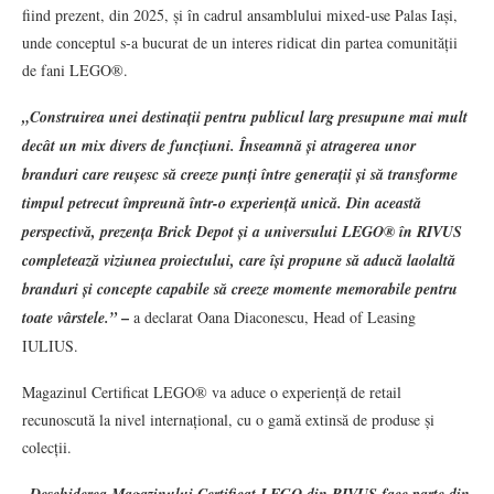
fiind prezent, din 2025, și în cadrul ansamblului mixed-use Palas Iași,
unde conceptul s-a bucurat de un interes ridicat din partea comunității
de fani LEGO®.
„Construirea unei destinații pentru publicul larg presupune mai mult
decât un mix divers de funcțiuni. Înseamnă și atragerea unor
branduri care reușesc să creeze punți între generații și să transforme
timpul petrecut împreună într-o experiență unică. Din această
perspectivă, prezența Brick Depot și a universului LEGO® în RIVUS
completează viziunea proiectului, care își propune să aducă laolaltă
branduri și concepte capabile să creeze momente memorabile pentru
–
toate vârstele.”
a declarat Oana Diaconescu, Head of Leasing
IULIUS.
Magazinul Certificat LEGO® va aduce o experiență de retail
recunoscută la nivel internațional, cu o gamă extinsă de produse și
colecții.