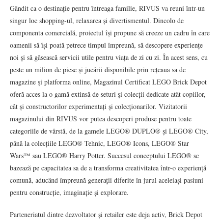
Gândit ca o destinație pentru întreaga familie, RIVUS va reuni într-un
singur loc shopping-ul, relaxarea și divertismentul. Dincolo de
componenta comercială, proiectul își propune să creeze un cadru în care
oamenii să își poată petrece timpul împreună, să descopere experiențe
noi și să găsească servicii utile pentru viața de zi cu zi. În acest sens, cu
peste un milion de piese și jucării disponibile prin rețeaua sa de
magazine și platforma online, Magazinul Certificat LEGO Brick Depot
oferă acces la o gamă extinsă de seturi și colecții dedicate atât copiilor,
cât și constructorilor experimentați și colecționarilor. Vizitatorii
magazinului din RIVUS vor putea descoperi produse pentru toate
categoriile de vârstă, de la gamele LEGO® DUPLO® și LEGO® City,
până la colecțiile LEGO® Tehnic, LEGO® Icons, LEGO® Star
Wars™ sau LEGO® Harry Potter. Succesul conceptului LEGO® se
bazează pe capacitatea sa de a transforma creativitatea într-o experiență
comună, aducând împreună generații diferite în jurul aceleiași pasiuni
pentru construcție, imaginație și explorare.
Parteneriatul dintre dezvoltator și retailer este deja activ, Brick Depot