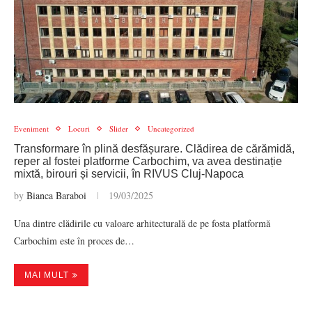
Eveniment
Locuri
Slider
Uncategorized
Transformare în plină desfășurare. Clădirea de cărămidă,
reper al fostei platforme Carbochim, va avea destinație
mixtă, birouri și servicii, în RIVUS Cluj-Napoca
by
Bianca Baraboi
19/03/2025
Una dintre clădirile cu valoare arhitecturală de pe fosta platformă
Carbochim este în proces de…
MAI MULT