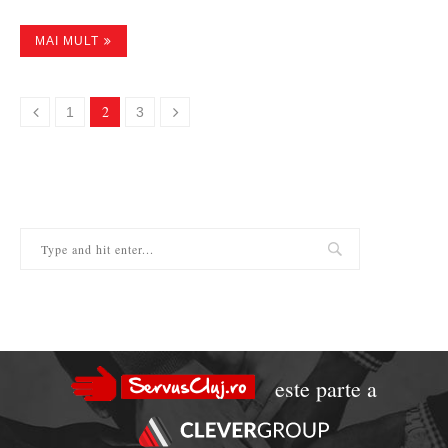
MAI MULT
2
1
3
este parte a