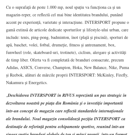
Cu o suprafață de peste 1.000 mp, noul spațiu va funcționa ca și un
magazin-reper, ce reflectă cel mai bine identitatea brandului, punând
accent pe experiență, varietate și interacțiune. INTERSPORT propune o
gamă extinsă de articole dedicate sporturilor și lifestyle-ului urban, care
include: tenis, ping-pong, badminton, înot (plajă și piscină), sporturi de
apă, baschet, volei, fotbal, drumeție, fitness și antrenament, box,
funwheel (role, skateboard-uri, trotinete), ciclism, alergare și activități
de timp liber. Oferta va fi completată de branduri consacrate, precum
Adidas, ASICS, Converse, Champion, Hoka, New Balance, Nike, Puma
și Reebok, alături de mărcile proprii INTERSPORT: McKinley, Firefly,
Nakamura și Energetics.
„
Deschiderea INTERSPORT în RIVUS reprezintă un pas strategic în
dezvoltarea noastră pe piața din România și o investiție importantă
într-un concept de magazin care reflectă standardele internaționale
ale brandului. Noul magazin consolidează poziția INTERSPORT ca
destinație de referință pentru echipamente sportive, reunind într-un
singur spațiu branduri globale de top și mărci proprii, într-un format