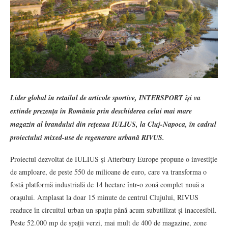
Lider global în retailul de articole sportive, INTERSPORT își va
extinde prezența în România prin deschiderea celui mai mare
magazin al brandului din rețeaua IULIUS, la Cluj-Napoca, în cadrul
proiectului mixed-use de regenerare urbană RIVUS.
Proiectul dezvoltat de IULIUS și Atterbury Europe propune o investiție
de amploare, de peste 550 de milioane de euro, care va transforma o
fostă platformă industrială de 14 hectare într-o zonă complet nouă a
orașului. Amplasat la doar 15 minute de centrul Clujului, RIVUS
readuce în circuitul urban un spațiu până acum subutilizat și inaccesibil.
Peste 52.000 mp de spații verzi, mai mult de 400 de magazine, zone