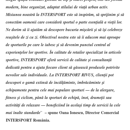
modern, bine organizat, adaptat stilului de viață urban activ.
Misiunea noastră la INTERSPORT este să inspirăm, să sprijinim și să
conectăm oamenii care consideră sportul o parte esențială a vieții lor.
Ne dorim să îi ajutăm să descopere bucuria mișcării și să își celebreze
reușitele de zi cu zi. Obiectivul nostru este să îi aducem mai aproape
de sporturile pe care le iubesc și să devenim punctul central al
experiențelor lor sportive. În calitate de retailer specializat în articole
sportive, INTERSPORT oferă servicii de calitate și consultanță
dedicată pentru a ajuta fiecare client să găsească produsele potrivite
nevoilor sale individuale. La INTERSPORT RIVUS, clienții pot
descoperi o gamă extinsă de încălțăminte, îmbrăcăminte și
echipamente pentru cele mai populare sporturi — de la alergare,
fitness și ciclism, până la sporturi de echipă, înot, drumeții sau
activități de relaxare — beneficiind în același timp de servicii la cele
– spune
Oana Ionescu, Director Comercial
mai înalte standarde
”
INTERSPORT România.