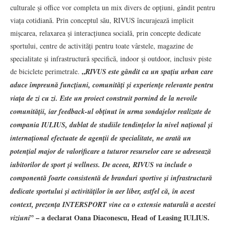
culturale și office vor completa un mix divers de opțiuni, gândit pentru
viața cotidiană. Prin conceptul său, RIVUS încurajează implicit
mișcarea, relaxarea și interacțiunea socială, prin concepte dedicate
sportului, centre de activități pentru toate vârstele, magazine de
specialitate și infrastructură specifică, indoor și outdoor, inclusiv piste
„
de biciclete perimetrale.
RIVUS este gândit ca un spațiu urban care
aduce împreună funcțiuni, comunități și experiențe relevante pentru
viața de zi cu zi. Este un proiect construit pornind de la nevoile
comunității, iar feedback-ul obținut în urma sondajelor realizate de
compania IULIUS, dublat de studiile tendințelor la nivel național și
internațional efectuate de agenții de specialitate, ne arată un
potențial major de valorificare a tuturor resurselor care se adresează
iubitorilor de sport și wellness. De aceea, RIVUS va include o
componentă foarte consistentă de branduri sportive și infrastructură
dedicate sportului și activităților în aer liber, astfel că, în acest
context, prezența INTERSPORT vine ca o extensie naturală a acestei
” – a declarat Oana Diaconescu, Head of Leasing IULIUS.
viziuni