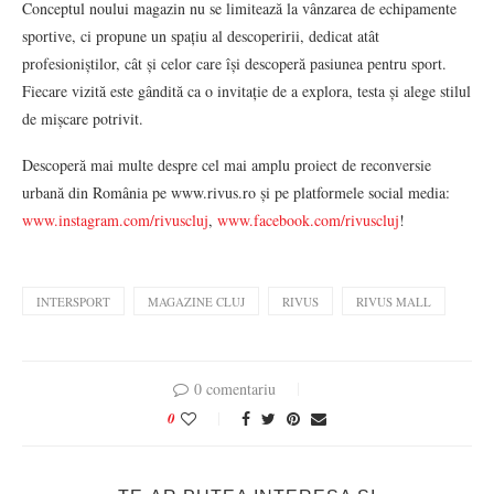
Conceptul noului magazin nu se limitează la vânzarea de echipamente
sportive, ci propune un spațiu al descoperirii, dedicat atât
profesioniștilor, cât și celor care își descoperă pasiunea pentru sport.
Fiecare vizită este gândită ca o invitație de a explora, testa și alege stilul
de mișcare potrivit.
Descoperă mai multe despre cel mai amplu proiect de reconversie
urbană din România pe www.rivus.ro și pe platformele social media:
www.instagram.com/rivuscluj
,
www.facebook.com/rivuscluj
!
INTERSPORT
MAGAZINE CLUJ
RIVUS
RIVUS MALL
0 comentariu
0