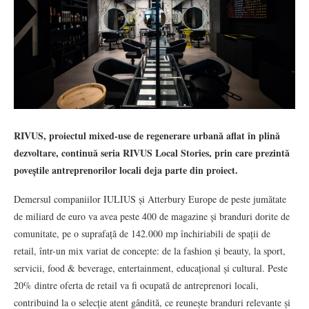
RIVUS, proiectul mixed-use de regenerare urbană aflat în plină
dezvoltare, continuă seria RIVUS Local Stories, prin care prezintă
poveștile antreprenorilor locali deja parte din proiect.
Demersul companiilor IULIUS și Atterbury Europe de peste jumătate
de miliard de euro va avea peste 400 de magazine și branduri dorite de
comunitate, pe o suprafață de 142.000 mp închiriabili de spații de
retail, într-un mix variat de concepte: de la fashion și beauty, la sport,
servicii, food & beverage, entertainment, educațional și cultural. Peste
20% dintre oferta de retail va fi ocupată de antreprenori locali,
contribuind la o selecție atent gândită, ce reunește branduri relevante și