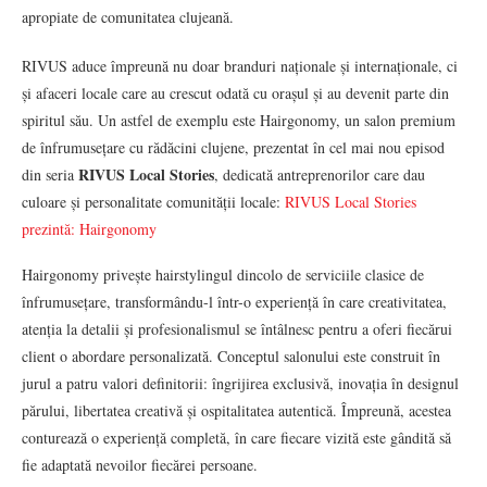
apropiate de comunitatea clujeană.
RIVUS aduce împreună nu doar branduri naționale și internaționale, ci
și afaceri locale care au crescut odată cu orașul și au devenit parte din
spiritul său. Un astfel de exemplu este Hairgonomy, un salon premium
de înfrumusețare cu rădăcini clujene, prezentat în cel mai nou episod
RIVUS Local Stories
din seria
, dedicată antreprenorilor care dau
culoare și personalitate comunității locale:
RIVUS Local Stories
prezintă: Hairgonomy
Hairgonomy privește hairstylingul dincolo de serviciile clasice de
înfrumusețare, transformându-l într-o experiență în care creativitatea,
atenția la detalii și profesionalismul se întâlnesc pentru a oferi fiecărui
client o abordare personalizată. Conceptul salonului este construit în
jurul a patru valori definitorii: îngrijirea exclusivă, inovația în designul
părului, libertatea creativă și ospitalitatea autentică. Împreună, acestea
conturează o experiență completă, în care fiecare vizită este gândită să
fie adaptată nevoilor fiecărei persoane.