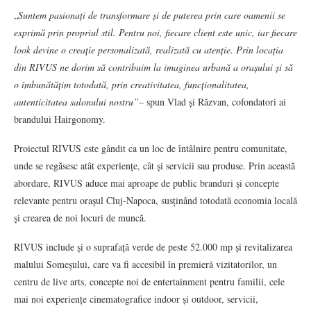
„
Suntem pasionați de transformare și de puterea prin care oamenii se
exprimă prin propriul stil. Pentru noi, fiecare client este unic, iar fiecare
look devine o creație personalizată, realizată cu atenție. Prin locația
din RIVUS ne dorim să contribuim la imaginea urbană a orașului și să
o îmbunătățim totodată, prin creativitatea, funcționalitatea,
autenticitatea salonului nostru”
– spun Vlad și Răzvan, cofondatori ai
brandului Hairgonomy.
Proiectul RIVUS este gândit ca un loc de întâlnire pentru comunitate,
unde se regăsesc atât experiențe, cât și servicii sau produse. Prin această
abordare, RIVUS aduce mai aproape de public branduri și concepte
relevante pentru orașul Cluj-Napoca, susținând totodată economia locală
și crearea de noi locuri de muncă.
RIVUS include și o suprafață verde de peste 52.000 mp și revitalizarea
malului Someșului, care va fi accesibil în premieră vizitatorilor, un
centru de live arts, concepte noi de entertainment pentru familii, cele
mai noi experiențe cinematografice indoor și outdoor, servicii,