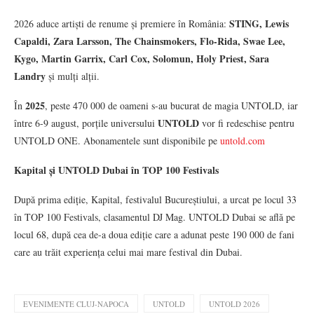
STING, Lewis
2026 aduce artiști de renume și premiere în România:
Capaldi, Zara Larsson, The Chainsmokers, Flo-Rida, Swae Lee,
Kygo, Martin Garrix, Carl Cox, Solomun, Holy Priest, Sara
Landry
și mulți alții.
2025
În
, peste 470 000 de oameni s-au bucurat de magia UNTOLD, iar
UNTOLD
între 6-9 august, porțile universului
vor fi redeschise pentru
UNTOLD ONE. Abonamentele sunt disponibile pe
untold.com
Kapital
ș
i UNTOLD Dubai
în TOP 100 Festivals
După prima ediție, Kapital, festivalul Bucureștiului, a urcat pe locul 33
în TOP 100 Festivals, clasamentul DJ Mag. UNTOLD Dubai se află pe
locul 68, după cea de-a doua ediție care a adunat peste 190 000 de fani
care au trăit experiența celui mai mare festival din Dubai.
EVENIMENTE CLUJ-NAPOCA
UNTOLD
UNTOLD 2026