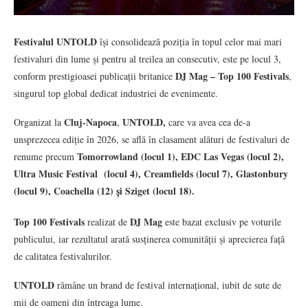
Festivalul UNTOLD
își consolidează poziția în topul celor mai mari
festivaluri din lume și pentru al treilea an consecutiv, este pe locul 3,
DJ Mag – Top 100 Festivals
conform prestigioasei publicații britanice
,
singurul top global dedicat industriei de evenimente.
Cluj-Napoca
UNTOLD,
Organizat la
,
care va avea cea de-a
unsprezecea ediție în 2026, se află în clasament alături de festivaluri de
Tomorrowland (locul 1), EDC Las Vegas (locul 2),
renume precum
Ultra Music Festival (locul 4), Creamfields (locul 7), Glastonbury
(locul 9), Coachella (12) și Sziget (locul 18).
Top 100 Festivals
DJ Mag
realizat de
este bazat exclusiv pe voturile
publicului, iar rezultatul arată susținerea comunității și aprecierea față
de calitatea festivalurilor.
UNTOLD
rămâne un brand de festival internațional, iubit de sute de
mii de oameni din întreaga lume.