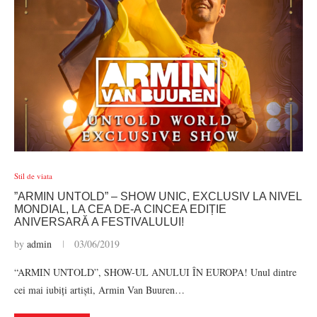
Stil de viata
”ARMIN UNTOLD” – SHOW UNIC, EXCLUSIV LA NIVEL
MONDIAL, LA CEA DE-A CINCEA EDIȚIE
ANIVERSARĂ A FESTIVALULUI!
by
admin
03/06/2019
“ARMIN UNTOLD”, SHOW-UL ANULUI ÎN EUROPA! Unul dintre
cei mai iubiți artiști, Armin Van Buuren…