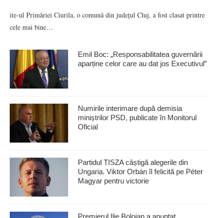
ite-ul Primăriei Ciurila, o comună din județul Cluj, a fost clasat printre
cele mai bine…
Emil Boc: „Responsabilitatea guvernării
aparține celor care au dat jos Executivul”
Numirile interimare după demisia
miniștrilor PSD, publicate în Monitorul
Oficial
Partidul TISZA câștigă alegerile din
Ungaria. Viktor Orbán îl felicită pe Péter
Magyar pentru victorie
Premierul Ilie Bolojan a anunţat