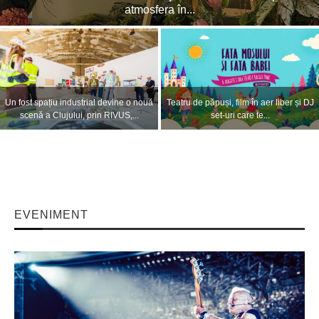
Cluj Arena în...
VIDEO. Imagini spectaculoase de la
Curse de noapte între Cluj-Napoca și
concertul lui Sting din prima zi a...
Gilău pe durata festivalului UNTOLD
EVENIMENT