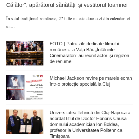
Călător”, apărătorul sănătății și vestitorul toamnei
În satul tradițional românesc, 27 iulie nu este doar o zi din calendar, ci
un…
FOTO | Patru zile dedicate filmului
românesc la Vața Băi. „Întâlnirile
Cinemaraton” au reunit actori și regizori
de renume
Michael Jackson revine pe marele ecran
într-o proiecție specială la Cluj
Universitatea Tehnică din Cluj-Napoca a
acordat titlul de Doctor Honoris Causa
domnului academician Ion Boldea,
profesor la Universitatea Politehnica
Timișoara