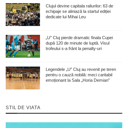
Clujul devine capitala raliurilor: 63 de
echipaje se aliniază la startul ediției
dedicate lui Mihai Leu
„U” Cluj pierde dramatic finala Cupei
după 120 de minute de luptă. Visul
trofeului s-a frânt la penalty-uri
Legendele „U” Cluj au revenit pe teren
pentru o cauză nobilă: meci caritabil
emoționant la Sala „Horia Demian”
STIL DE VIATA