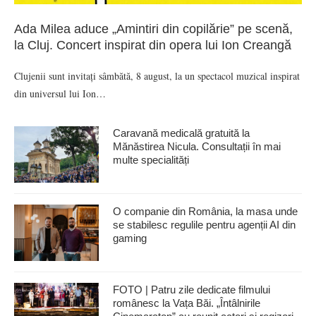
Ada Milea aduce „Amintiri din copilărie” pe scenă,
la Cluj. Concert inspirat din opera lui Ion Creangă
Clujenii sunt invitați sâmbătă, 8 august, la un spectacol muzical inspirat
din universul lui Ion…
Caravană medicală gratuită la
Mănăstirea Nicula. Consultații în mai
multe specialități
O companie din România, la masa unde
se stabilesc regulile pentru agenții AI din
gaming
FOTO | Patru zile dedicate filmului
românesc la Vața Băi. „Întâlnirile