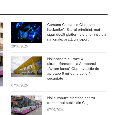
Comuna Ciurila din Cluj, „spaima
hackerilor”. Site-ul primăriei, mai
sigur decât platformele unor instituții
naționale, arată un raport
29/07/2026
Noi scanere cu raze X
ultraperformante la Aeroportul
„Avram Iancu” Cluj. Investiție de
aproape 6 milioane de lei în
securitate
07/07/2026
Noi autobuze electrice pentru
transportul public din Cluj
07/07/2026