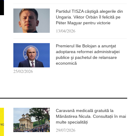
Partidul TISZA câștigă alegerile din
Ungaria. Viktor Orbán îl felicită pe
Péter Magyar pentru victorie
13/04/2026
Premierul Ilie Bolojan a anunţat
adoptarea reformei administraţiei
publice şi pachetul de relansare
economică
25/02/2026
Caravană medicală gratuită la
Mănăstirea Nicula. Consultații în mai
multe specialități
29/07/2026