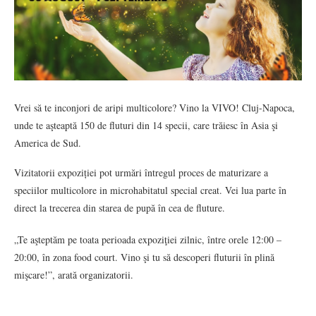
Vrei să te inconjori de aripi multicolore? Vino la VIVO! Cluj-Napoca,
unde te aşteaptă 150 de fluturi din 14 specii, care trăiesc în Asia şi
America de Sud.
Vizitatorii expoziției pot urmări întregul proces de maturizare a
speciilor multicolore in microhabitatul special creat. Vei lua parte în
direct la trecerea din starea de pupă în cea de fluture.
„Te aşteptăm pe toata perioada expoziţiei zilnic, între orele 12:00 –
20:00, în zona food court. Vino şi tu să descoperi fluturii în plină
mişcare!”, arată organizatorii.