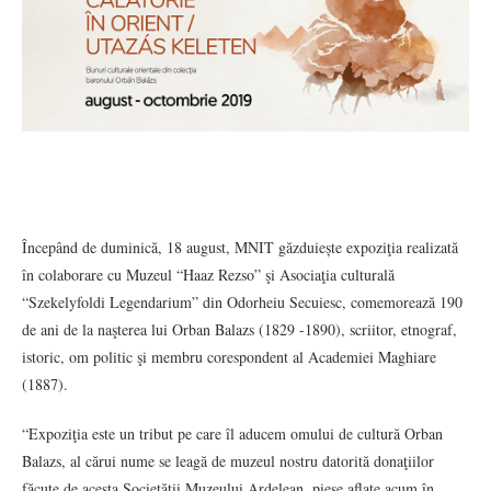
Începând de duminică, 18 august, MNIT găzduiește expoziţia realizată
în colaborare cu Muzeul “Haaz Rezso” şi Asociaţia culturală
“Szekelyfoldi Legendarium” din Odorheiu Secuiesc, comemorează 190
de ani de la naşterea lui Orban Balazs (1829 -1890), scriitor, etnograf,
istoric, om politic şi membru corespondent al Academiei Maghiare
(1887).
“Expoziţia este un tribut pe care îl aducem omului de cultură Orban
Balazs, al cărui nume se leagă de muzeul nostru datorită donaţiilor
făcute de acesta Societăţii Muzeului Ardelean, piese aflate acum în