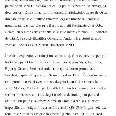
patrimoniul MNIT. Invităm clujenii şi pe toţi vizitatorii interesaţi, sau
doar curioşi, să ia contact prin intermediul artefactelor aduse de Orban
din călătoriile sale- statuete funerare, organe umane sau animale
mumificate, dar mai ales prin ilustrarea vieţii fascinante a lui Orban
Balazs, cu o lume care continuă să suscite interes publicului, indiferent
de vârstă, cea a civilizaţiilor Orientului Antic, a Egiptului în mod
special”, declară Felix Marcu, directorul MNIT.
În cadrul expoziţiei va rula şi un scurtmetraj, film ce prezintă periplul
lui Orban prin Orient, călătorii ce l-au purtat prin Siria, Palestina,
Egipt şi Grecia. Scriitorul ardelean a ajuns pentru prima dată la
Istanbul, capitala Imperiului Otoman, la doar 19 ani. În continuare, a
avut parte de o viaţă aventuroasă, desprinsă parcă din romanele lui
Jokai Mor sau Victor Hugo. De altfel, Orban l-a cunoscut personal pe
scriitorul francez, cu care a legat o relaţie de amiciţie în perioada
exilului său pe insula Jersey, Marea Britanie. Orban şi-a publicat
impresiile din voiajul întreprins între anii 1848-1849 în şase volume,
reunite sub titlul “Călătorie în Orient” şi publicate la Cluj, în 1861.