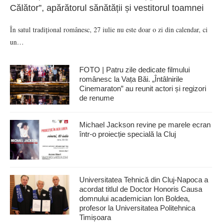
Călător”, apărătorul sănătății și vestitorul toamnei
În satul tradițional românesc, 27 iulie nu este doar o zi din calendar, ci
un…
FOTO | Patru zile dedicate filmului
românesc la Vața Băi. „Întâlnirile
Cinemaraton” au reunit actori și regizori
de renume
Michael Jackson revine pe marele ecran
într-o proiecție specială la Cluj
Universitatea Tehnică din Cluj-Napoca a
acordat titlul de Doctor Honoris Causa
domnului academician Ion Boldea,
profesor la Universitatea Politehnica
Timișoara