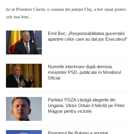
ite-ul Primăriei Ciurila, o comună din județul Cluj, a fost clasat printre
cele mai bine…
Emil Boc: „Responsabilitatea guvernării
aparține celor care au dat jos Executivul”
Numirile interimare după demisia
miniștrilor PSD, publicate în Monitorul
Oficial
Partidul TISZA câștigă alegerile din
Ungaria. Viktor Orbán îl felicită pe Péter
Magyar pentru victorie
Premierul Ilie Bolojan a anunţat