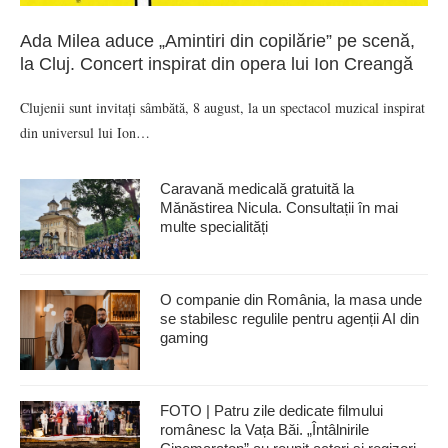
Ada Milea aduce „Amintiri din copilărie” pe scenă,
la Cluj. Concert inspirat din opera lui Ion Creangă
Clujenii sunt invitați sâmbătă, 8 august, la un spectacol muzical inspirat
din universul lui Ion…
Caravană medicală gratuită la
Mănăstirea Nicula. Consultații în mai
multe specialități
O companie din România, la masa unde
se stabilesc regulile pentru agenții AI din
gaming
FOTO | Patru zile dedicate filmului
românesc la Vața Băi. „Întâlnirile