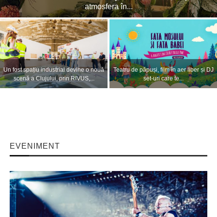
Cluj Arena în...
VIDEO. Imagini spectaculoase de la
Curse de noapte între Cluj-Napoca și
concertul lui Sting din prima zi a...
Gilău pe durata festivalului UNTOLD
EVENIMENT