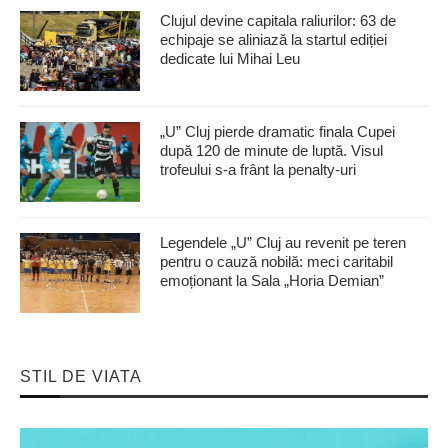
Clujul devine capitala raliurilor: 63 de
echipaje se aliniază la startul ediției
dedicate lui Mihai Leu
„U” Cluj pierde dramatic finala Cupei
după 120 de minute de luptă. Visul
trofeului s-a frânt la penalty-uri
Legendele „U” Cluj au revenit pe teren
pentru o cauză nobilă: meci caritabil
emoționant la Sala „Horia Demian”
STIL DE VIATA