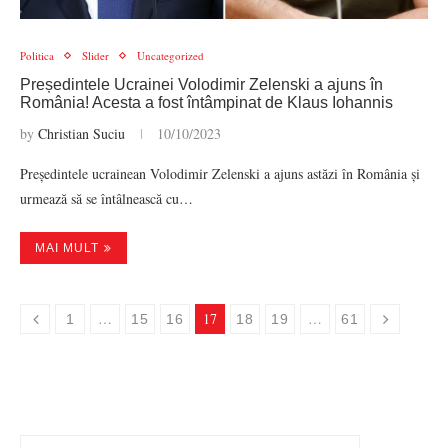
Politica
Slider
Uncategorized
Președintele Ucrainei Volodimir Zelenski a ajuns în
România! Acesta a fost întâmpinat de Klaus Iohannis
by
Christian Suciu
10/10/2023
Președintele ucrainean Volodimir Zelenski a ajuns astăzi în România și
urmează să se întâlnească cu…
MAI MULT
…
17
…
1
15
16
18
19
61