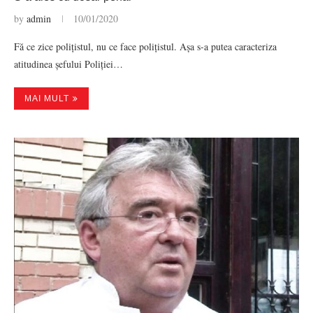
by
admin
10/01/2020
Fă ce zice polițistul, nu ce face polițistul. Așa s-a putea caracteriza
atitudinea șefului Poliției…
MAI MULT