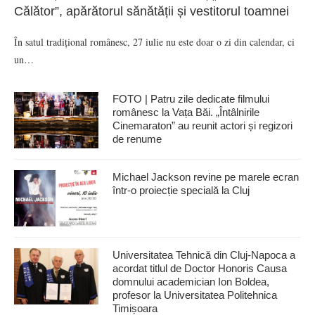
Călător”, apărătorul sănătății și vestitorul toamnei
În satul tradițional românesc, 27 iulie nu este doar o zi din calendar, ci
un…
FOTO | Patru zile dedicate filmului
românesc la Vața Băi. „Întâlnirile
Cinemaraton” au reunit actori și regizori
de renume
Michael Jackson revine pe marele ecran
într-o proiecție specială la Cluj
Universitatea Tehnică din Cluj-Napoca a
acordat titlul de Doctor Honoris Causa
domnului academician Ion Boldea,
profesor la Universitatea Politehnica
Timișoara