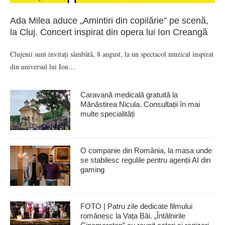
Ada Milea aduce „Amintiri din copilărie” pe scenă,
la Cluj. Concert inspirat din opera lui Ion Creangă
Clujenii sunt invitați sâmbătă, 8 august, la un spectacol muzical inspirat
din universul lui Ion…
Caravană medicală gratuită la
Mănăstirea Nicula. Consultații în mai
multe specialități
O companie din România, la masa unde
se stabilesc regulile pentru agenții AI din
gaming
FOTO | Patru zile dedicate filmului
românesc la Vața Băi. „Întâlnirile