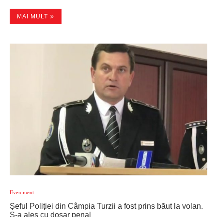
MAI MULT
Eveniment
Șeful Poliției din Câmpia Turzii a fost prins băut la volan.
S-a ales cu dosar penal