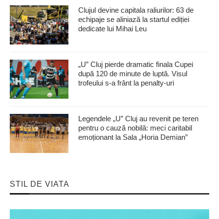
Clujul devine capitala raliurilor: 63 de
echipaje se aliniază la startul ediției
dedicate lui Mihai Leu
„U” Cluj pierde dramatic finala Cupei
după 120 de minute de luptă. Visul
trofeului s-a frânt la penalty-uri
Legendele „U” Cluj au revenit pe teren
pentru o cauză nobilă: meci caritabil
emoționant la Sala „Horia Demian”
STIL DE VIATA