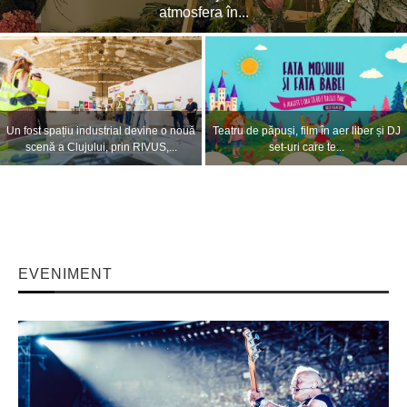
Cluj Arena în...
VIDEO. Imagini spectaculoase de la
Curse de noapte între Cluj-Napoca și
concertul lui Sting din prima zi a...
Gilău pe durata festivalului UNTOLD
EVENIMENT