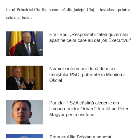
ite-ul Primăriei Ciurila, o comună din județul Cluj, a fost clasat printre
cele mai bine…
Emil Boc: „Responsabilitatea guvernării
aparține celor care au dat jos Executivul”
Numirile interimare după demisia
miniștrilor PSD, publicate în Monitorul
Oficial
Partidul TISZA câștigă alegerile din
Ungaria. Viktor Orbán îl felicită pe Péter
Magyar pentru victorie
Premierul Ilie Bolojan a anunţat