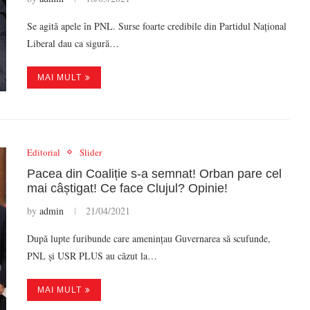
Se agită apele în PNL. Surse foarte credibile din Partidul Național
Liberal dau ca sigură…
MAI MULT
Editorial
Slider
Pacea din Coaliție s-a semnat! Orban pare cel
mai câștigat! Ce face Clujul? Opinie!
by
admin
21/04/2021
După lupte furibunde care amenințau Guvernarea să scufunde,
PNL și USR PLUS au căzut la…
MAI MULT