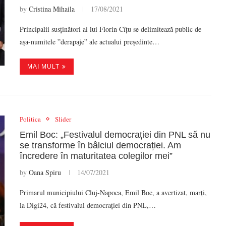
by
Cristina Mihaila
17/08/2021
Principalii susținători ai lui Florin Cîțu se delimitează public de
așa-numitele ”derapaje” ale actualui președinte…
MAI MULT
Politica
Slider
Emil Boc: „Festivalul democrației din PNL să nu
se transforme în bâlciul democrației. Am
încredere în maturitatea colegilor mei”
by
Oana Spiru
14/07/2021
Primarul municipiului Cluj-Napoca, Emil Boc, a avertizat, marți,
la Digi24, că festivalul democrației din PNL,…