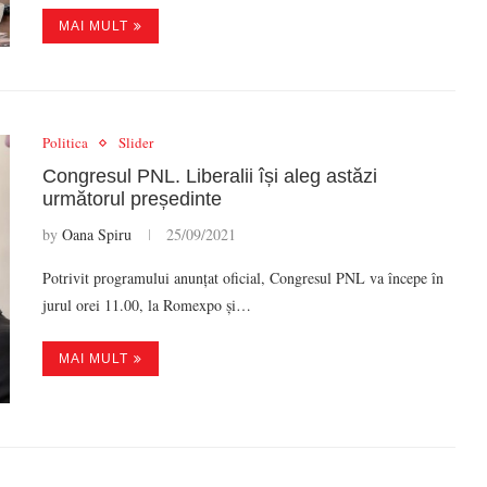
MAI MULT
Politica
Slider
Congresul PNL. Liberalii își aleg astăzi
următorul președinte
by
Oana Spiru
25/09/2021
Potrivit programului anunțat oficial, Congresul PNL va începe în
jurul orei 11.00, la Romexpo și…
MAI MULT