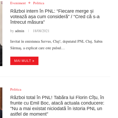
Eveniment
Politica
Război intern în PNL: “Fiecare merge și
votează așa cum consideră” / “Cred că s-a
întrecut măsura”
by
admin
18/08/2021
Invitat în emisiunea Servus, Cluj!, deputatul PNL Cluj, Sabin
Sărmaș, a explicat care este pulsul…
MAI MULT
Politica
Război total în PNL! Tabăra lui Florin Cîțu, în
frunte cu Emil Boc, atacă actuala conducere:
”Nu a mai existat niciodată în istoria PNL un
astfel de moment”