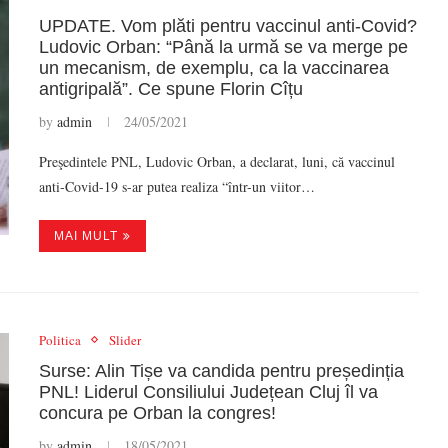
UPDATE. Vom plăti pentru vaccinul anti-Covid?
Ludovic Orban: “Până la urmă se va merge pe
un mecanism, de exemplu, ca la vaccinarea
antigripală”. Ce spune Florin Cîțu
by
admin
24/05/2021
Preşedintele PNL, Ludovic Orban, a declarat, luni, că vaccinul
anti-Covid-19 s-ar putea realiza “într-un viitor…
MAI MULT
Politica
Slider
Surse: Alin Tișe va candida pentru președinția
PNL! Liderul Consiliului Județean Cluj îl va
concura pe Orban la congres!
by
admin
18/05/2021