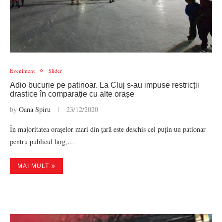
Eveniment
Slider
Adio bucurie pe patinoar. La Cluj s-au impuse restricții
drastice în comparație cu alte orașe
by
Oana Spiru
23/12/2020
În majoritatea orașelor mari din țară este deschis cel puțin un pationar
pentru publicul larg,…
MAI MULT