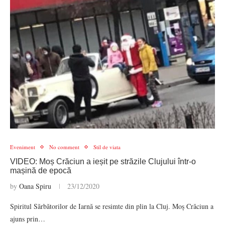
Eveniment
No comment
Stil de viata
VIDEO: Moș Crăciun a ieșit pe străzile Clujului într-o
mașină de epocă
by
Oana Spiru
23/12/2020
Spiritul Sărbătorilor de Iarnă se resimte din plin la Cluj. Moș Crăciun a
ajuns prin…