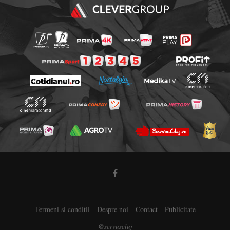
Termeni si conditii
Despre noi
Contact
Publicitate
@servuscluj