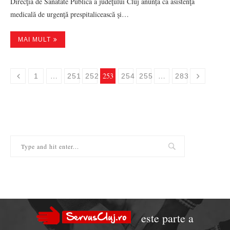
Direcţia de Sănătate Publică a judeţului Cluj anunță că asistenţa
medicală de urgenţă prespitalicească şi…
MAI MULT
…
253
…
1
251
252
254
255
283
este parte a