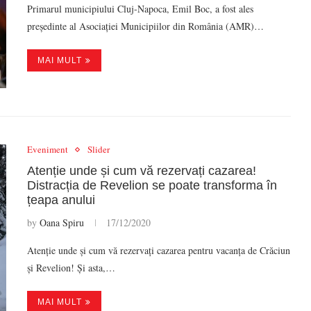
Primarul municipiului Cluj-Napoca, Emil Boc, a fost ales
președinte al Asociației Municipiilor din România (AMR)…
MAI MULT
Eveniment
Slider
Atenție unde și cum vă rezervați cazarea!
Distracția de Revelion se poate transforma în
țeapa anului
by
Oana Spiru
17/12/2020
Atenție unde și cum vă rezervați cazarea pentru vacanța de Crăciun
și Revelion! Și asta,…
MAI MULT