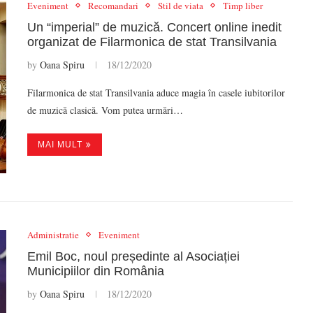
Eveniment
Recomandari
Stil de viata
Timp liber
Un “imperial” de muzică. Concert online inedit
organizat de Filarmonica de stat Transilvania
by
Oana Spiru
18/12/2020
Filarmonica de stat Transilvania aduce magia în casele iubitorilor
de muzică clasică. Vom putea urmări…
MAI MULT
Administratie
Eveniment
Emil Boc, noul președinte al Asociației
Municipiilor din România
by
Oana Spiru
18/12/2020