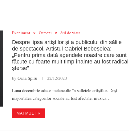
Eveniment
Oameni
Stil de viata
Despre lipsa artiștilor și a publicului din sălile
de spectacol. Artistul Gabriel Bebeșelea:
„Pentru prima dată agendele noastre care sunt
făcute cu foarte mult timp înainte au fost radical
șterse”
by
Oana Spiru
22/12/2020
Luna decembrie aduce melancolie în sufletele artiștilor. Deși
majoritatea categorilor sociale au fost afectate, muzica…
MAI MULT