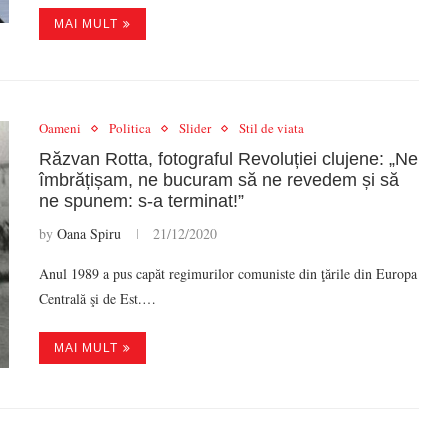
MAI MULT
Oameni
Politica
Slider
Stil de viata
Răzvan Rotta, fotograful Revoluției clujene: „Ne
îmbrățișam, ne bucuram să ne revedem și să
ne spunem: s-a terminat!”
by
Oana Spiru
21/12/2020
Anul 1989 a pus capăt regimurilor comuniste din ţările din Europa
Centrală şi de Est.…
MAI MULT