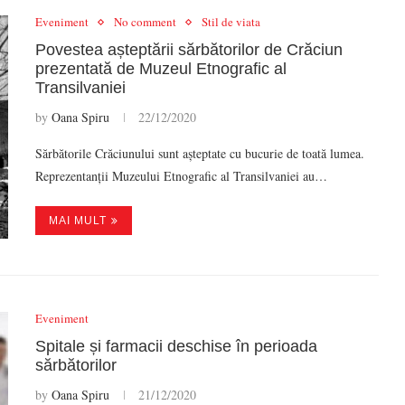
Eveniment
No comment
Stil de viata
Povestea așteptării sărbătorilor de Crăciun
prezentată de Muzeul Etnografic al
Transilvaniei
by
Oana Spiru
22/12/2020
Sărbătorile Crăciunului sunt așteptate cu bucurie de toată lumea.
Reprezentanții Muzeului Etnografic al Transilvaniei au…
MAI MULT
Eveniment
Spitale și farmacii deschise în perioada
sărbătorilor
by
Oana Spiru
21/12/2020