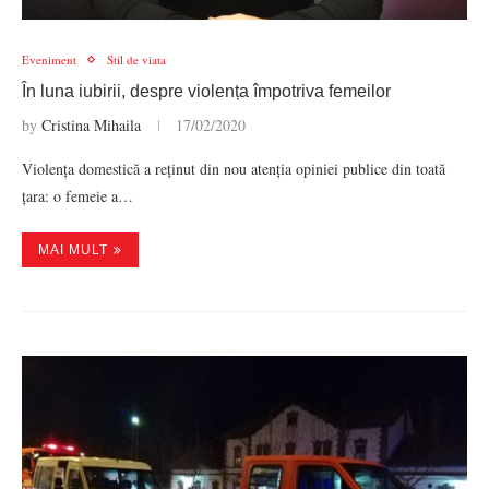
Eveniment
Stil de viata
În luna iubirii, despre violența împotriva femeilor
by
Cristina Mihaila
17/02/2020
Violența domestică a reținut din nou atenția opiniei publice din toată
țara: o femeie a…
MAI MULT