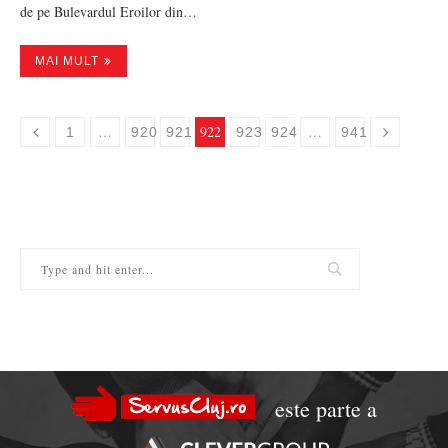
de pe Bulevardul Eroilor din…
MAI MULT
…
922
…
1
920
921
923
924
941
este parte a