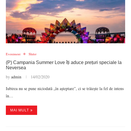
Eveniment
Slider
(P) Campania Summer Love îți aduce prețuri speciale la
Neversea
by
admin
14/02/2020
Iubirea nu se pune niciodată „în așteptare”, ci se trăiește la fel de intens
în…
MAI MULT