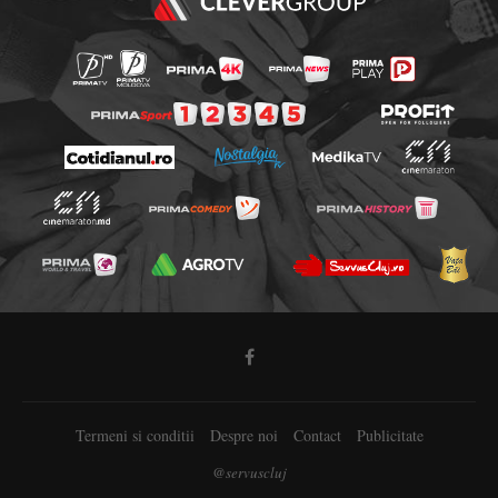
Termeni si conditii
Despre noi
Contact
Publicitate
@servuscluj