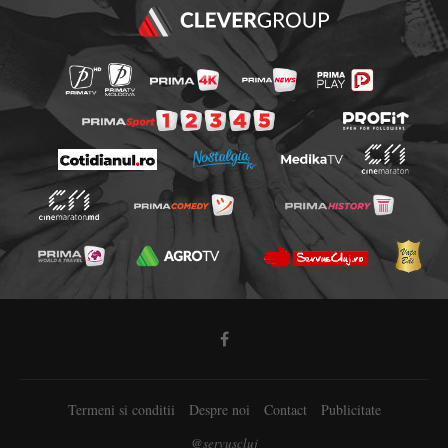
Termeni si conditii
Despre noi
Contact
Publicitate
@servuscluj