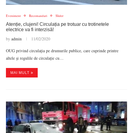
Eveniment
Recomandari
Slider
Atenție, clujeni! Circulația pe trotuar cu trotinetele
electrice va fi interzisă!
by
admin
11/02/2020
OUG privind circulația pe drumurile publice, care cuprinde printre
altele și regulile de circulație cu…
MAI MULT