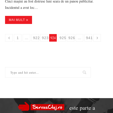
Cinci mașini au fost distruse luni seara de un panou publicitar.
Incidentul a avut loc…
MAI MULT
…
924
…
1
922
923
925
926
941
este parte a