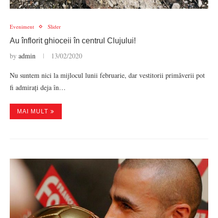
Eveniment
Slider
Au înflorit ghioceii în centrul Clujului!
by
admin
13/02/2020
Nu suntem nici la mijlocul lunii februarie, dar vestitorii primăverii pot
fi admirați deja în…
MAI MULT