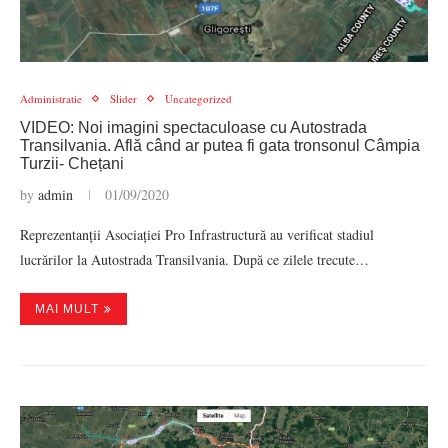
Administratie
Slider
Uncategorized
VIDEO: Noi imagini spectaculoase cu Autostrada
Transilvania. Află când ar putea fi gata tronsonul Câmpia
Turzii- Chețani
by
admin
01/09/2020
Reprezentanții Asociației Pro Infrastructură au verificat stadiul
lucrărilor la Autostrada Transilvania. După ce zilele trecute…
MAI MULT