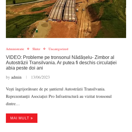
Administratie
Slider
Uncategorized
VIDEO: Probleme pe tronsonul Nădășelu- Zimbor al
Autostrăzii Transilvania. Ar putea fi deschis circulației
abia peste doi ani
by
admin
13/06/2023
Vești îngrijorătoare de pe șantierul Autostrăzii Transilvania.
Reprezentanții Asociației Pro Infrastructură au vizitat tronsonul
dintre…
MAI MULT