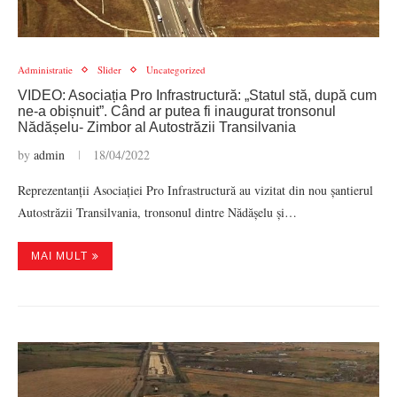
Administratie
Slider
Uncategorized
VIDEO: Asociația Pro Infrastructură: „Statul stă, după cum
ne-a obișnuit”. Când ar putea fi inaugurat tronsonul
Nădășelu- Zimbor al Autostrăzii Transilvania
by
admin
18/04/2022
Reprezentanții Asociației Pro Infrastructură au vizitat din nou șantierul
Autostrăzii Transilvania, tronsonul dintre Nădășelu și…
MAI MULT