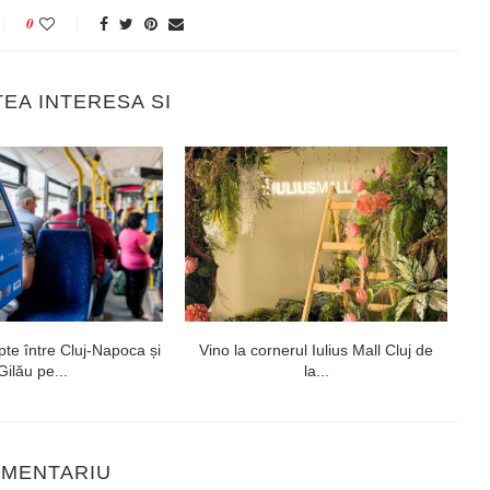
0
TEA INTERESA SI
te între Cluj-Napoca și
Vino la cornerul Iulius Mall Cluj de
Gilău pe...
la...
OMENTARIU