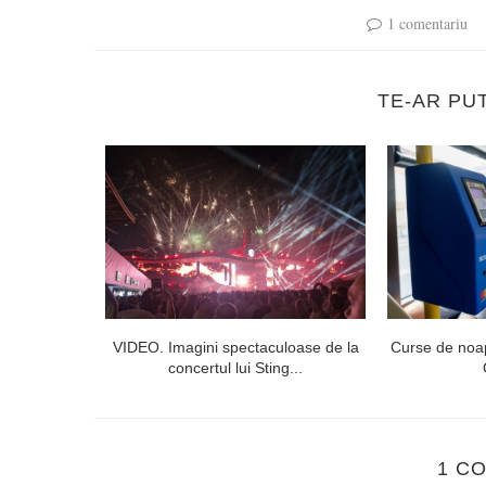
1 comentariu
TE-AR PU
niversitatea
VIDEO. Imagini spectaculoase de la
Curse de noap
uj...
concertul lui Sting...
1 C