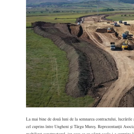
La mai bine de două luni de la semnarea contractului, lucrările 
cel cuprins între Ungheni și Târgu Mureș. Reprezentanții Asociaț
mobilizat constructorul, iar ceea ce au văzut acolo i-a surprins 