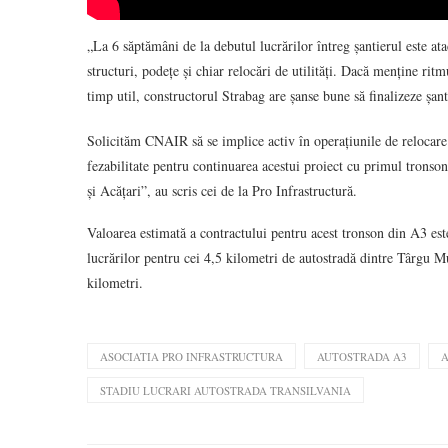
„La 6 săptămâni de la debutul lucrărilor întreg șantierul este at
structuri, podețe și chiar relocări de utilități. Dacă menține ritm
timp util, constructorul Strabag are șanse bune să finalizeze șan
Solicităm CNAIR să se implice activ în operațiunile de relocare a
fezabilitate pentru continuarea acestui proiect cu primul trons
și Acățari”, au scris cei de la Pro Infrastructură.
Valoarea estimată a contractului pentru acest tronson din A3 e
lucrărilor pentru cei 4,5 kilometri de autostradă dintre Târgu 
kilometri.
ASOCIATIA PRO INFRASTRUCTURA
AUTOSTRADA A3
A
STADIU LUCRARI AUTOSTRADA TRANSILVANIA