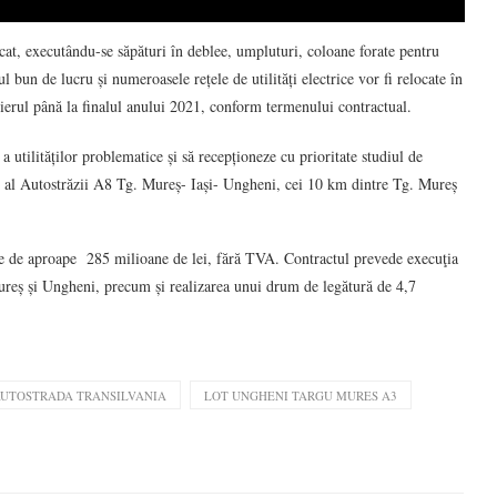
acat, executându-se săpături în deblee, umpluturi, coloane forate pentru
ul bun de lucru și numeroasele rețele de utilități electrice vor fi relocate în
tierul până la finalul anului 2021, conform termenului contractual.
 utilităților problematice și să recepționeze cu prioritate studiul de
on al Autostrăzii A8 Tg. Mureș- Iași- Ungheni, cei 10 km dintre Tg. Mureș
ste de aproape 285 milioane de lei, fără TVA. Contractul prevede execuţia
Mureș și Ungheni, precum și realizarea unui drum de legătură de 4,7
UTOSTRADA TRANSILVANIA
LOT UNGHENI TARGU MURES A3