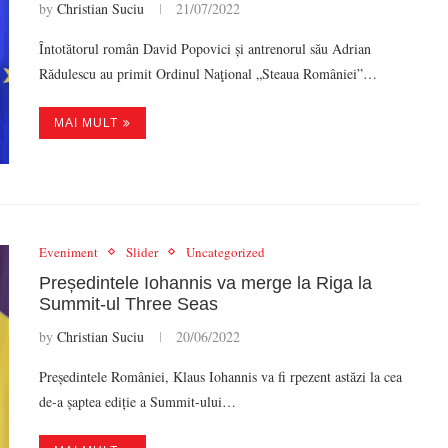
by
Christian Suciu
21/07/2022
Întotătorul român David Popovici și antrenorul său Adrian
Rădulescu au primit Ordinul Naţional „Steaua României”…
MAI MULT
Eveniment
Slider
Uncategorized
Președintele Iohannis va merge la Riga la
Summit-ul Three Seas
by
Christian Suciu
20/06/2022
Președintele României, Klaus Iohannis va fi rpezent astăzi la cea
de-a șaptea ediție a Summit-ului…