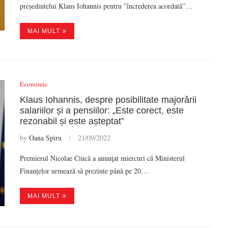
președintelui Klaus Iohannis pentru ”încrederea acordată”…
MAI MULT
Economic
Klaus Iohannis, despre posibilitate majorării
salariilor și a pensiilor: „Este corect, este
rezonabil și este așteptat”
by
Oana Spiru
21/09/2022
Premierul Nicolae Ciucă a anunţat miercuri că Ministerul
Finanţelor urmează să prezinte până pe 20…
MAI MULT