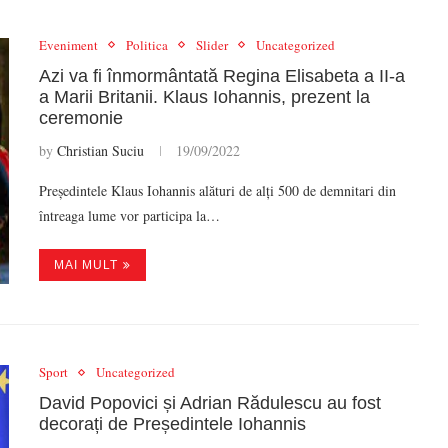
Eveniment
Politica
Slider
Uncategorized
Azi va fi înmormântată Regina Elisabeta a II-a
a Marii Britanii. Klaus Iohannis, prezent la
ceremonie
by
Christian Suciu
19/09/2022
Președintele Klaus Iohannis alături de alți 500 de demnitari din
întreaga lume vor participa la…
MAI MULT
Sport
Uncategorized
David Popovici și Adrian Rădulescu au fost
decorați de Președintele Iohannis