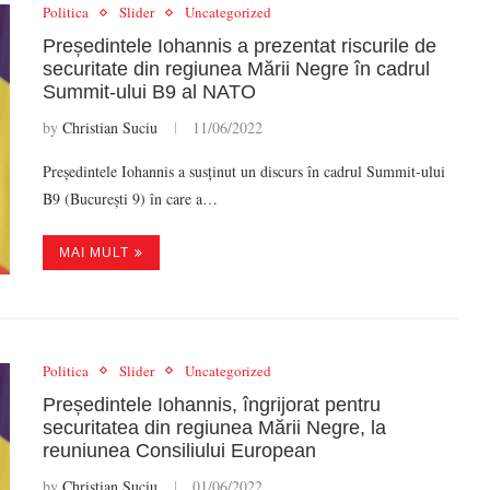
Politica
Slider
Uncategorized
Președintele Iohannis a prezentat riscurile de
securitate din regiunea Mării Negre în cadrul
Summit-ului B9 al NATO
by
Christian Suciu
11/06/2022
Președintele Iohannis a susținut un discurs în cadrul Summit-ului
B9 (București 9) în care a…
MAI MULT
Politica
Slider
Uncategorized
Președintele Iohannis, îngrijorat pentru
securitatea din regiunea Mării Negre, la
reuniunea Consiliului European
by
Christian Suciu
01/06/2022