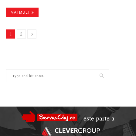
MAI MULT
1
2
este parte a