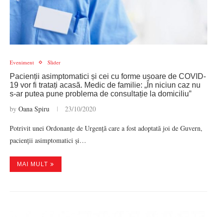
Eveniment
Slider
Pacienții asimptomatici și cei cu forme ușoare de COVID-
19 vor fi tratați acasă. Medic de familie: „În niciun caz nu
s-ar putea pune problema de consultație la domiciliu”
by
Oana Spiru
23/10/2020
Potrivit unei Ordonanțe de Urgență care a fost adoptată joi de Guvern,
pacienții asimptomatici și…
MAI MULT