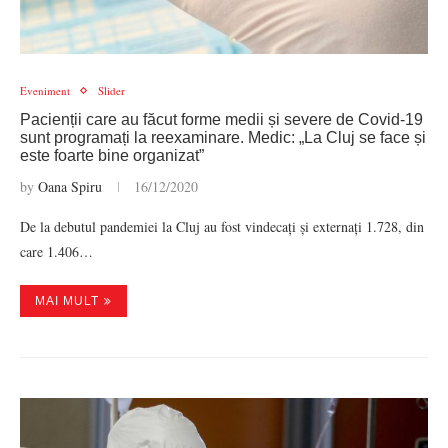
Eveniment
Slider
Pacienții care au făcut forme medii și severe de Covid-19
sunt programați la reexaminare. Medic: „La Cluj se face și
este foarte bine organizat”
by
Oana Spiru
16/12/2020
De la debutul pandemiei la Cluj au fost vindecați și externați 1.728, din
care 1.406…
MAI MULT