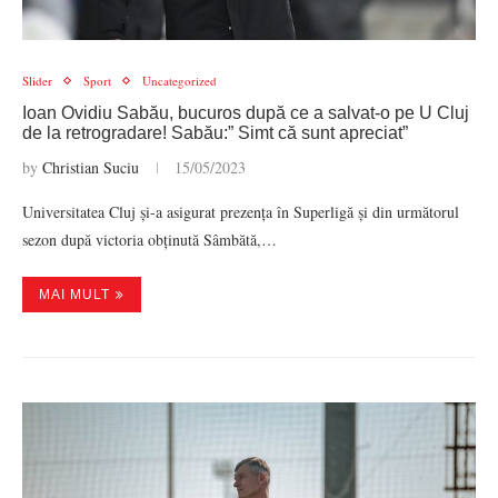
Slider
Sport
Uncategorized
Ioan Ovidiu Sabău, bucuros după ce a salvat-o pe U Cluj
de la retrogradare! Sabău:” Simt că sunt apreciat”
by
Christian Suciu
15/05/2023
Universitatea Cluj și-a asigurat prezența în Superligă și din următorul
sezon după victoria obținută Sâmbătă,…
MAI MULT