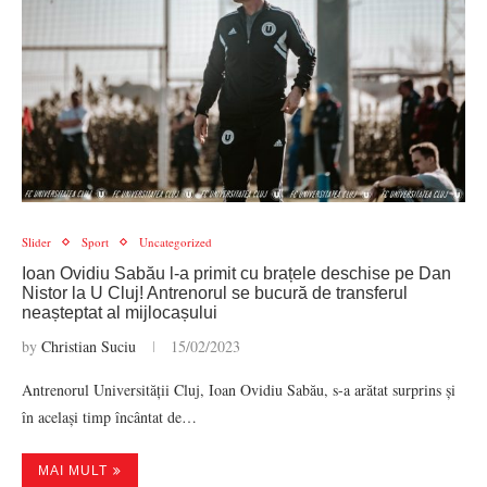
Slider
Sport
Uncategorized
Ioan Ovidiu Sabău l-a primit cu brațele deschise pe Dan
Nistor la U Cluj! Antrenorul se bucură de transferul
neașteptat al mijlocașului
by
Christian Suciu
15/02/2023
Antrenorul Universității Cluj, Ioan Ovidiu Sabău, s-a arătat surprins și
în același timp încântat de…
MAI MULT