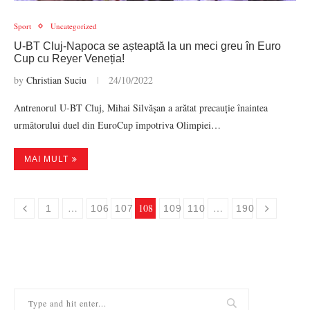
Sport
Uncategorized
U-BT Cluj-Napoca se așteaptă la un meci greu în Euro
Cup cu Reyer Veneția!
by
Christian Suciu
24/10/2022
Antrenorul U-BT Cluj, Mihai Silvășan a arătat precauție înaintea
următorului duel din EuroCup împotriva Olimpiei…
MAI MULT
…
108
…
1
106
107
109
110
190