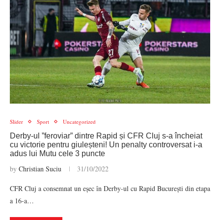
Slider
Sport
Uncategorized
Derby-ul ”feroviar” dintre Rapid și CFR Cluj s-a încheiat
cu victorie pentru giuleșteni! Un penalty controversat i-a
adus lui Mutu cele 3 puncte
by
Christian Suciu
31/10/2022
CFR Cluj a consemnat un eșec în Derby-ul cu Rapid București din etapa
a 16-a…