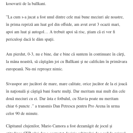
kosovarii de la ballkani.
”La cum s-a jucat a fost unul dintre cele mai bune meciuri ale noastre,
în prima repriză am luat gol din offside, am avut avut 3 ocazii mari,
apoi am luat şi autogol… A trebuit apoi să risc, ştiam că ei vor fi
periculoşi dacă le dăm spaţii.
Am pierdut, 0-3, nu e bine, dar e bine că suntem în continuare în cărţi,
la mâna noastră, să câştigăm joi cu Ballkani şi ne calificăm în primăvara
europeană. Nu-mi reproşez nimic.
Sivasspor are jucători de mare, mare calitate, orice jucător de la ei joacă
în naţională şi câştigă bani foarte mulţi. Dar meritam mai mult din cele
două meciuri cu ei. Dar ăsta e fotbalul, cu Slavia poate nu meritam
chiar 6 puncte .” a transmis Dan Petrescu pentru Pro Arena în urma
celor 90 de minute.
Căpitanul clujenilor, Mario Camora a fost dezamăgit de jocul și