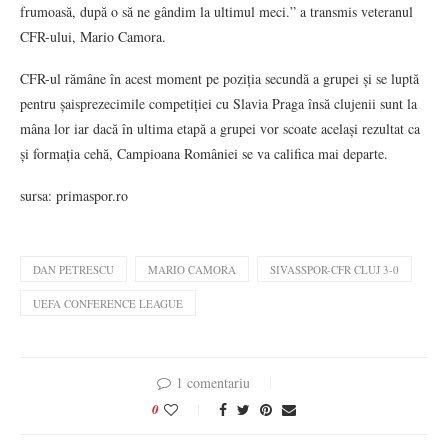
frumoasă, după o să ne gândim la ultimul meci.” a transmis veteranul
CFR-ului, Mario Camora.
CFR-ul rămâne în acest moment pe poziția secundă a grupei și se luptă
pentru șaisprezecimile competiției cu Slavia Praga însă clujenii sunt la
mâna lor iar dacă în ultima etapă a grupei vor scoate același rezultat ca
și formația cehă, Campioana României se va califica mai departe.
sursa: primaspor.ro
DAN PETRESCU
MARIO CAMORA
SIVASSPOR-CFR CLUJ 3-0
UEFA CONFERENCE LEAGUE
1 comentariu
0