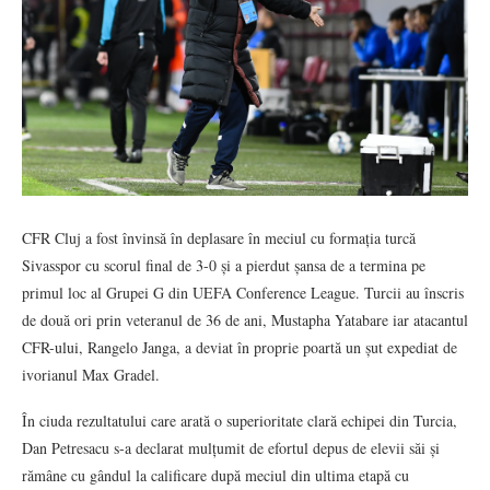
CFR Cluj a fost învinsă în deplasare în meciul cu formația turcă
Sivasspor cu scorul final de 3-0 și a pierdut șansa de a termina pe
primul loc al Grupei G din UEFA Conference League. Turcii au înscris
de două ori prin veteranul de 36 de ani, Mustapha Yatabare iar atacantul
CFR-ului, Rangelo Janga, a deviat în proprie poartă un șut expediat de
ivorianul Max Gradel.
În ciuda rezultatului care arată o superioritate clară echipei din Turcia,
Dan Petresacu s-a declarat mulțumit de efortul depus de elevii săi și
rămâne cu gândul la calificare după meciul din ultima etapă cu