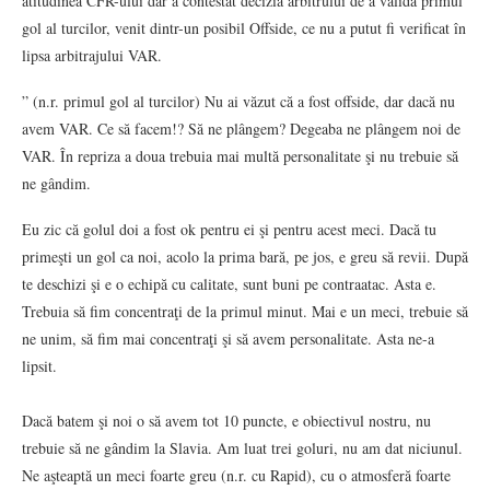
atitudinea CFR-ului dar a contestat decizia arbitrului de a valida primul
gol al turcilor, venit dintr-un posibil Offside, ce nu a putut fi verificat în
lipsa arbitrajului VAR.
” (n.r. primul gol al turcilor) Nu ai văzut că a fost offside, dar dacă nu
avem VAR. Ce să facem!? Să ne plângem? Degeaba ne plângem noi de
VAR. În repriza a doua trebuia mai multă personalitate şi nu trebuie să
ne gândim.
Eu zic că golul doi a fost ok pentru ei şi pentru acest meci. Dacă tu
primeşti un gol ca noi, acolo la prima bară, pe jos, e greu să revii. După
te deschizi şi e o echipă cu calitate, sunt buni pe contraatac. Asta e.
Trebuia să fim concentraţi de la primul minut. Mai e un meci, trebuie să
ne unim, să fim mai concentraţi şi să avem personalitate. Asta ne-a
lipsit.
Dacă batem şi noi o să avem tot 10 puncte, e obiectivul nostru, nu
trebuie să ne gândim la Slavia. Am luat trei goluri, nu am dat niciunul.
Ne aşteaptă un meci foarte greu (n.r. cu Rapid), cu o atmosferă foarte