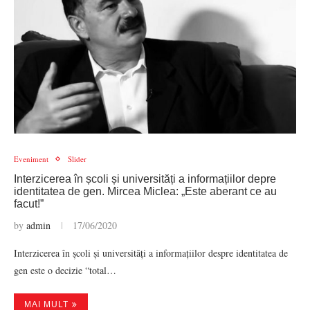
Eveniment
Slider
Interzicerea în școli și universități a informațiilor depre
identitatea de gen. Mircea Miclea: „Este aberant ce au
facut!”
by
admin
17/06/2020
Interzicerea în școli și universități a informațiilor despre identitatea de
gen este o decizie “total…
MAI MULT