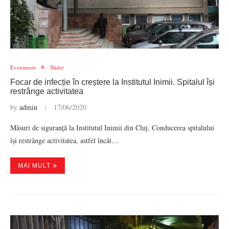
Eveniment
Slider
Focar de infecție în creștere la Institutul Inimii. Spitalul își
restrânge activitatea
by
admin
17/06/2020
Măsuri de siguranță la Institutul Inimii din Cluj. Conducerea spitalului
își restrânge activitatea, astfel încât…
MAI MULT