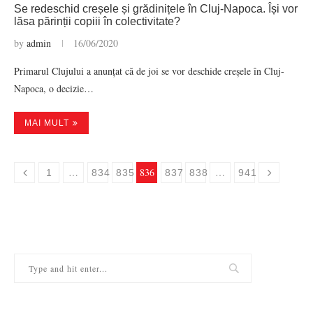
Se redeschid creșele și grădinițele în Cluj-Napoca. Își vor
lăsa părinții copiii în colectivitate?
by
admin
16/06/2020
Primarul Clujului a anunțat că de joi se vor deschide creșele în Cluj-
Napoca, o decizie…
MAI MULT
…
836
…
1
834
835
837
838
941