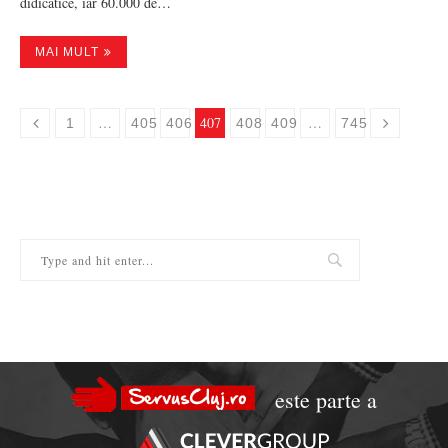
didicatice, iar 60.000 de…
MAI MULT
…
407
…
1
405
406
408
409
745
este parte a