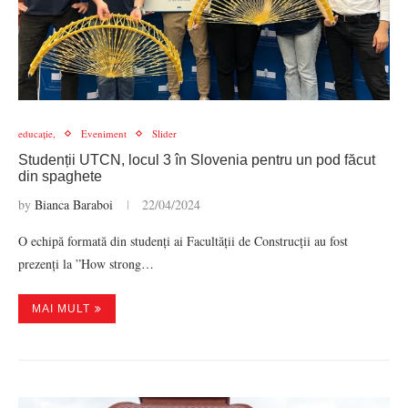
educație,
Eveniment
Slider
Studenții UTCN, locul 3 în Slovenia pentru un pod făcut
din spaghete
by
Bianca Baraboi
22/04/2024
O echipă formată din studenți ai Facultății de Construcții au fost
prezenți la ”How strong…
MAI MULT