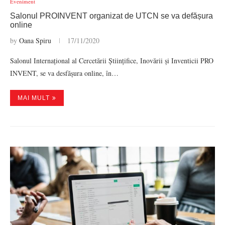
Eveniment
Salonul PROINVENT organizat de UTCN se va defășura
online
by
Oana Spiru
17/11/2020
Salonul Internațional al Cercetării Științifice, Inovării și Inventicii PRO
INVENT, se va desfășura online, în…
MAI MULT