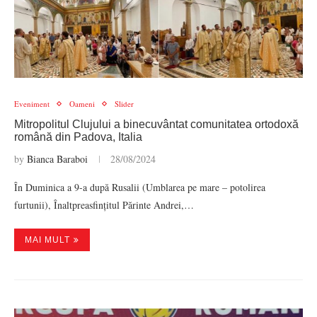
Eveniment
Oameni
Slider
Mitropolitul Clujului a binecuvântat comunitatea ortodoxă
română din Padova, Italia
by
Bianca Baraboi
28/08/2024
În Duminica a 9-a după Rusalii (Umblarea pe mare – potolirea
furtunii), Înaltpreasfințitul Părinte Andrei,…
MAI MULT