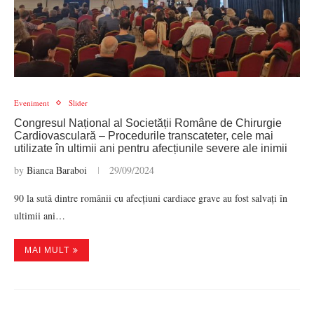
Eveniment
Slider
Congresul Național al Societății Române de Chirurgie
Cardiovasculară – Procedurile transcateter, cele mai
utilizate în ultimii ani pentru afecțiunile severe ale inimii
by
Bianca Baraboi
29/09/2024
90 la sută dintre românii cu afecțiuni cardiace grave au fost salvați în
ultimii ani…
MAI MULT