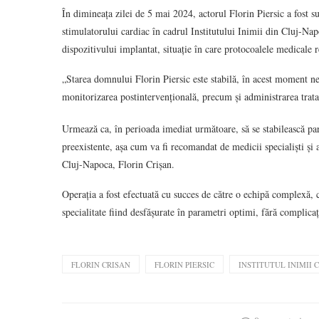
În dimineața zilei de 5 mai 2024, actorul Florin Piersic a fost s
stimulatorului cardiac în cadrul Institutului Inimii din Cluj-Napo
dispozitivului implantat, situație în care protocoalele medicale 
„Starea domnului Florin Piersic este stabilă, în acest moment n
monitorizarea postintervențională, precum și administrarea trat
Urmează ca, în perioada imediat următoare, să se stabilească par
preexistente, așa cum va fi recomandat de medicii specialiști și 
Cluj-Napoca, Florin Crișan.
Operația a fost efectuată cu succes de către o echipă complexă
specialitate fiind desfășurate în parametri optimi, fără complicaț
FLORIN CRISAN
FLORIN PIERSIC
INSTITUTUL INIMII 