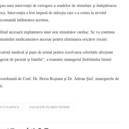
upus unei intervenții de extragere a sondelor de stimulare și îndepărtarea
ca. Intervenția a fost impusă de infecția care s-a extins la nivelul
recomandă înlăturarea acestuia.
efiind necesară implantarea unui nou stimulator cardiac. Se va continua
amentului medicamentos necesar pentru eliminarea oricăror riscuri.
cursul medical și pașii de urmat pentru rezolvarea celorlalte afecțiuni
agreat de pacient și familie”, a transmis managerul Institutului Inimii
, coordonată de Conf. Dr. Horia Roșianu și Dr. Adrian Ștef, manoperele de
ii.
CLUJ NAPOCA
SANATATE FLORIN PIERSIC