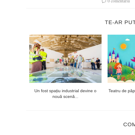
0 comentariu
TE-AR PU
onsai și
Un fost spațiu industrial devine o
Teatru de păpuș
nouă scenă...
CO