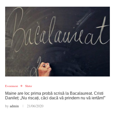
Eveniment
Slider
Maine are loc prima probă scrisă la Bacalaureat. Cristi
Danileț: „Nu riscați, căci dacă vă prindem nu vă iertăm!”
by
admin
21/06/2020