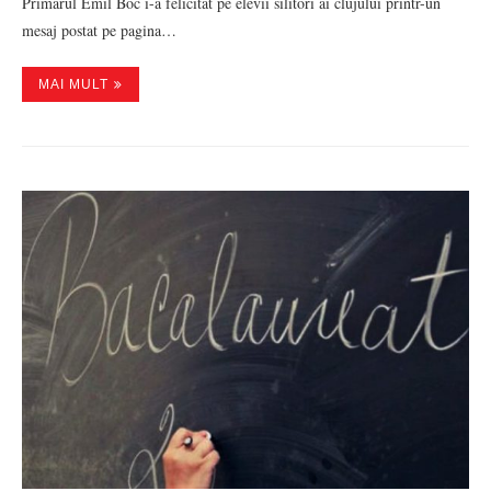
Primarul Emil Boc i-a felicitat pe elevii silitori ai clujului printr-un
mesaj postat pe pagina…
MAI MULT