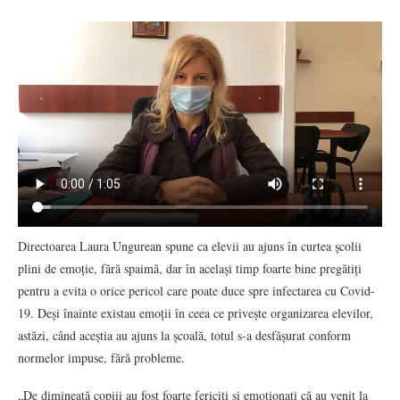
Directoarea Laura Ungurean spune ca elevii au ajuns în curtea școlii
plini de emoție, fără spaimă, dar în același timp foarte bine pregătiți
pentru a evita o orice pericol care poate duce spre infectarea cu Covid-
19. Deși înainte existau emoții în ceea ce privește organizarea elevilor,
astăzi, când aceștia au ajuns la școală, totul s-a desfășurat conform
normelor impuse, fără probleme.
„De dimineață copiii au fost foarte fericiți și emoționați că au venit la