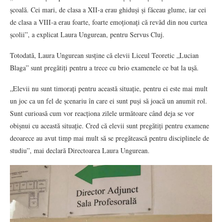
școală. Cei mari, de clasa a XII-a erau ghiduși și făceau glume, iar cei
de clasa a VIII-a erau foarte, foarte emoționați că revăd din nou curtea
școlii”, a explicat Laura Ungurean, pentru Servus Cluj.
Totodată, Laura Ungurean susține că elevii Liceul Teoretic „Lucian
Blaga” sunt pregătiți pentru a trece cu brio examenele ce bat la ușă.
„Elevii nu sunt timorați pentru această situație, pentru ei este mai mult
un joc ca un fel de șcenariu în care ei sunt puși să joacă un anumit rol.
Sunt curioasă cum vor reacționa zilele următoare când deja se vor
obișnui cu această situație. Cred că elevii sunt pregătiți pentru examene
deoarece au avut timp mai mult să se pregătească pentru disciplinele de
studiu”, mai declară Directoarea Laura Ungurean.