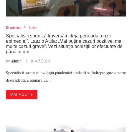
Eveniment
Slider
Specialiștii spun că traversăm deja perioada „cozii
epimediei”. Laszlo Attila: „Mai puține cazuri pozitive, mai
multe cazuri grave”. Vezi situația achizițiilor efectuate de
pânâ acum
by
admin
01/05/2020
Specialiștii susțin că evoluția pandemiei tinde să se îndrepte spre o parte
descendentă a numărului…
MAI MULT