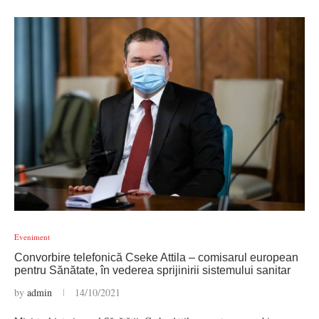
Eveniment
Convorbire telefonică Cseke Attila – comisarul european
pentru Sănătate, în vederea sprijinirii sistemului sanitar
by
admin
14/10/2021