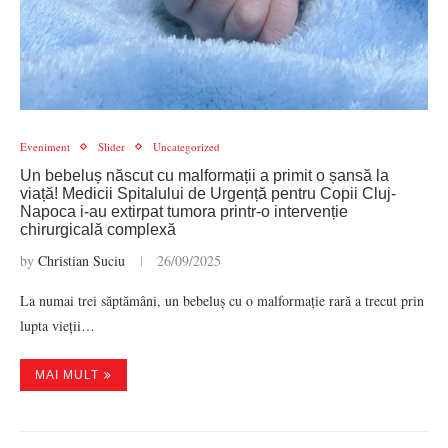
Eveniment
Slider
Uncategorized
Un bebeluș născut cu malformații a primit o șansă la
viață! Medicii Spitalului de Urgență pentru Copii Cluj-
Napoca i-au extirpat tumora printr-o intervenție
chirurgicală complexă
by
Christian Suciu
26/09/2025
La numai trei săptămâni, un bebeluș cu o malformație rară a trecut prin
lupta vieții…
MAI MULT