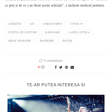
ce preț și de ce s-au făcut aceste achiziții”, a încheiat medicul pediatru.
ACHIZITII
ATI
CORONAVIRUS
COVID-19
CURTEA DE CONTURI
KAWASAKI
LASZLO ATTILA
MEDIC PEDIATRU
PANDEMIE
PATURI
0 comentariu
0
TE-AR PUTEA INTERESA SI