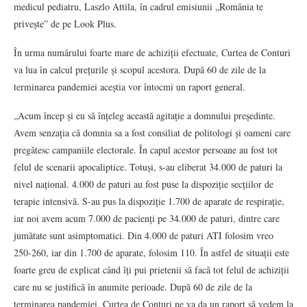
medicul pediatru, Laszlo Attila, în cadrul emisiunii „România te
privește” de pe Look Plus.
În urma numărului foarte mare de achiziții efectuate, Curtea de Conturi
va lua în calcul prețurile și scopul acestora. După 60 de zile de la
terminarea pandemiei aceștia vor întocmi un raport general.
„Acum încep și eu să înțeleg această agitație a domnului președinte.
Avem senzația că domnia sa a fost consiliat de politologi și oameni care
pregătesc campaniile electorale. În capul acestor persoane au fost tot
felul de scenarii apocaliptice. Totuși, s-au eliberat 34.000 de paturi la
nivel național. 4.000 de paturi au fost puse la dispoziție secțiilor de
terapie intensivă. S-au pus la dispoziție 1.700 de aparate de respirație,
iar noi avem acum 7.000 de pacienți pe 34.000 de paturi, dintre care
jumătate sunt asimptomatici. Din 4.000 de paturi ATI folosim vreo
250-260, iar din 1.700 de aparate, folosim 110. În astfel de situații este
foarte greu de explicat când îți pui prietenii să facă tot felul de achiziții
care nu se justifică în anumite perioade. După 60 de zile de la
terminarea pandemiei, Curtea de Conturi ne va da un raport să vedem la