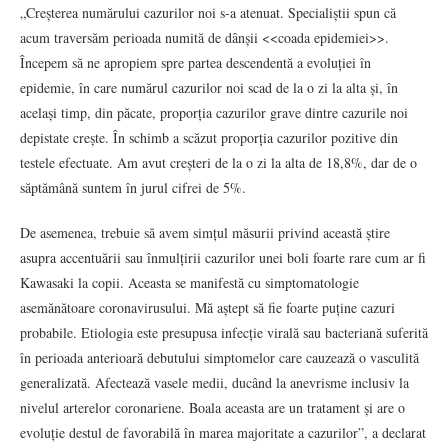
„Creșterea numărului cazurilor noi s-a atenuat. Specialiștii spun că
acum traversăm perioada numită de dânșii <<coada epidemiei>>.
Începem să ne apropiem spre partea descendentă a evoluției în
epidemie, în care numărul cazurilor noi scad de la o zi la alta și, în
același timp, din păcate, proporția cazurilor grave dintre cazurile noi
depistate crește. În schimb a scăzut proporția cazurilor pozitive din
testele efectuate. Am avut creșteri de la o zi la alta de 18,8%, dar de o
săptămână suntem în jurul cifrei de 5%.
De asemenea, trebuie să avem simțul măsurii privind această știre
asupra accentuării sau înmulțirii cazurilor unei boli foarte rare cum ar fi
Kawasaki la copii. Aceasta se manifestă cu simptomatologie
asemănătoare coronavirusului. Mă aștept să fie foarte puține cazuri
probabile. Etiologia este presupusa infecție virală sau bacteriană suferită
în perioada anterioară debutului simptomelor care cauzează o vasculită
generalizată. Afectează vasele medii, ducând la anevrisme inclusiv la
nivelul arterelor coronariene. Boala aceasta are un tratament și are o
evoluție destul de favorabilă în marea majoritate a cazurilor”, a declarat