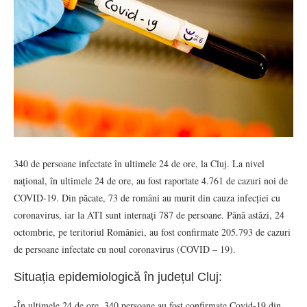
340 de persoane infectate în ultimele 24 de ore, la Cluj. La nivel
național, în ultimele 24 de ore, au fost raportate 4.761 de cazuri noi de
COVID-19. Din păcate, 73 de români au murit din cauza infecției cu
coronavirus, iar la ATI sunt internați 787 de persoane. Până astăzi, 24
octombrie, pe teritoriul României, au fost confirmate 205.793 de cazuri
de persoane infectate cu noul coronavirus (COVID – 19).
Situația epidemiologică în județul Cluj:
-În ultimele 24 de ore, 340 persoane au fost confirmate Covid-19 din