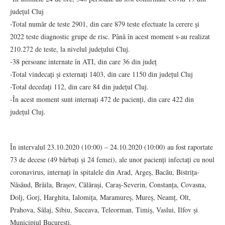
județul Cluj
-Total număr de teste 2901, din care 879 teste efectuate la cerere și
2022 teste diagnostic grupe de risc. Până în acest moment s-au realizat
210.272 de teste, la nivelul județului Cluj.
-38 persoane internate în ATI, din care 36 din județ
-Total vindecați și externați 1403, din care 1150 din județul Cluj
-Total decedați 112, din care 84 din județul Cluj.
-În acest moment sunt internați 472 de pacienți, din care 422 din
județul Cluj.
În intervalul 23.10.2020 (10:00) – 24.10.2020 (10:00) au fost raportate
73 de decese (49 bărbați și 24 femei), ale unor pacienți infectați cu noul
coronavirus, internați în spitalele din Arad, Argeș, Bacău, Bistrița-
Năsăud, Brăila, Brașov, Călărași, Caraș-Severin, Constanța, Covasna,
Dolj, Gorj, Harghita, Ialomița, Maramureș, Mureș, Neamț, Olt,
Prahova, Sălaj, Sibiu, Suceava, Teleorman, Timiș, Vaslui, Ilfov și
Municipiul București.