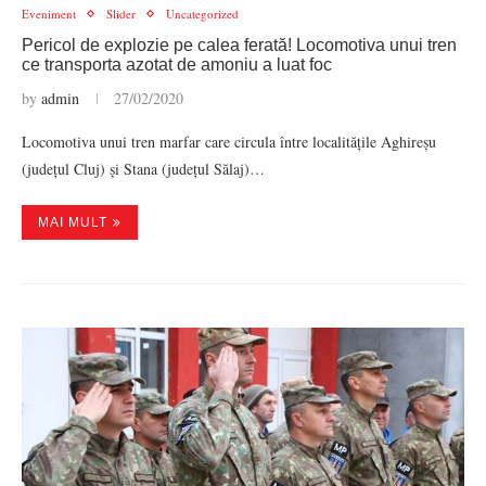
Eveniment
Slider
Uncategorized
Pericol de explozie pe calea ferată! Locomotiva unui tren
ce transporta azotat de amoniu a luat foc
by
admin
27/02/2020
Locomotiva unui tren marfar care circula între localitățile Aghireșu
(județul Cluj) și Stana (județul Sălaj)…
MAI MULT