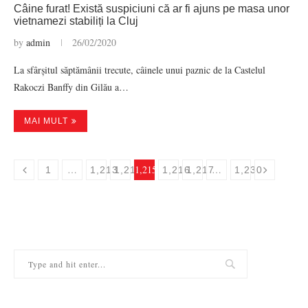
Câine furat! Există suspiciuni că ar fi ajuns pe masa unor
vietnamezi stabiliți la Cluj
by
admin
26/02/2020
La sfârșitul săptămânii trecute, câinele unui paznic de la Castelul
Rakoczi Banffy din Gilău a…
MAI MULT
…
1,215
…
1
1,213
1,214
1,216
1,217
1,230