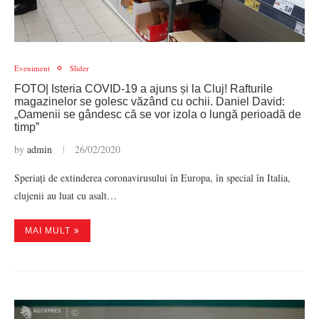
Eveniment
Slider
FOTO| Isteria COVID-19 a ajuns și la Cluj! Rafturile
magazinelor se golesc văzând cu ochii. Daniel David:
„Oamenii se gândesc că se vor izola o lungă perioadă de
timp”
by
admin
26/02/2020
Speriați de extinderea coronavirusului în Europa, în special în Italia,
clujenii au luat cu asalt…
MAI MULT