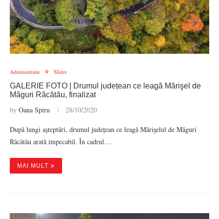
Administratie
Slider
GALERIE FOTO | Drumul județean ce leagă Mărişel de
Măguri Răcătău, finalizat
by
Oana Spiru
28/10/2020
După lungi așteptări, drumul județean ce leagă Mărişelul de Măguri
Răcătău arată impecabil. În cadrul…
MAI MULT