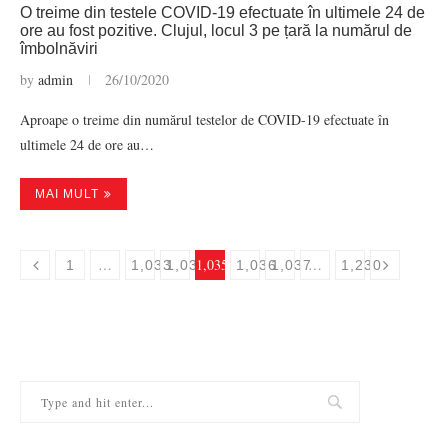
O treime din testele COVID-19 efectuate în ultimele 24 de
ore au fost pozitive. Clujul, locul 3 pe țară la numărul de
îmbolnăviri
by
admin
26/10/2020
Aproape o treime din numărul testelor de COVID-19 efectuate în
ultimele 24 de ore au…
MAI MULT
…
1,035
…
1
1,033
1,034
1,036
1,037
1,230