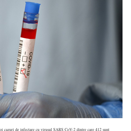
noi cazuri de infectare cu virusul SARS CoV-2 dintre care 412 sunt