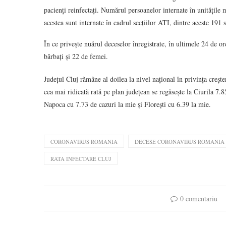
pacienți reinfectați. Numărul persoanelor internate în unitățile
acestea sunt internate în cadrul secțiilor ATI, dintre aceste 191 
În ce privește nuărul deceselor înregistrate, în ultimele 24 de or
bărbați și 22 de femei.
Județul Cluj rămâne al doilea la nivel național în privința creș
cea mai ridicată rată pe plan județean se regăsește la Ciurila 7.
Napoca cu 7.73 de cazuri la mie și Florești cu 6.39 la mie.
CORONAVIRUS ROMANIA
DECESE CORONAVIRUS ROMANIA
RATA INFECTARE CLUJ
0 comentariu