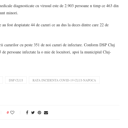
 medicale diagnosticate cu virusul este de 2.903 persoane n timp ce 463 din
sunt minori.
e au fost despiatate 44 de cazuri ce au dus la deces dintre care 22 de
terii cazurilor cu peste 351 de noi cazuri de infectare. Conform DSP Cluj
85 de persoane infectate la o mie de locuitori, apoi la municipiul Cluj-
DSP CLUJ
RATA INCIDENTA COVID-19 CLUJ-NAPOCA
0