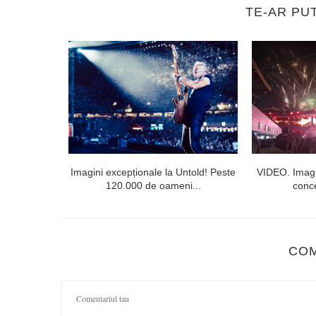
TE-AR PU
lorești. Linia
Imagini excepționale la Untold! Peste
VIDEO. Imagi
120.000 de oameni...
conce
CO