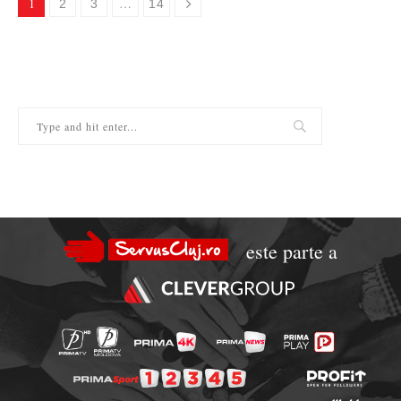
1
…
2
3
14
este parte a