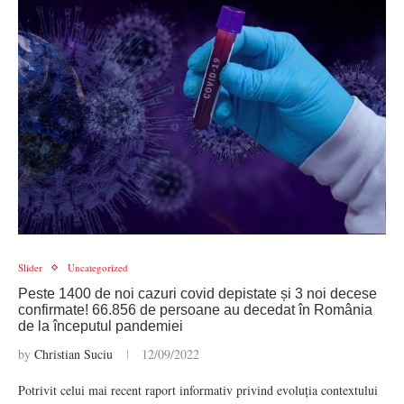
Slider
Uncategorized
Peste 1400 de noi cazuri covid depistate și 3 noi decese
confirmate! 66.856 de persoane au decedat în România
de la începutul pandemiei
by
Christian Suciu
12/09/2022
Potrivit celui mai recent raport informativ privind evoluția contextului