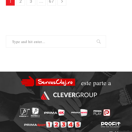
1
…
2
3
67
este parte a