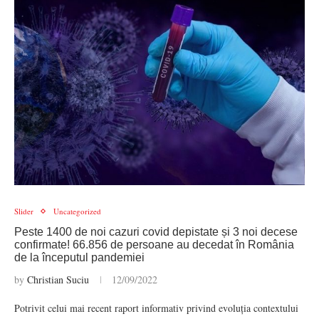
Slider
Uncategorized
Peste 1400 de noi cazuri covid depistate și 3 noi decese
confirmate! 66.856 de persoane au decedat în România
de la începutul pandemiei
by
Christian Suciu
12/09/2022
Potrivit celui mai recent raport informativ privind evoluția contextului